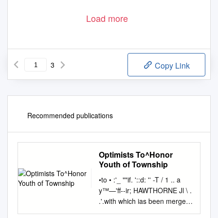
Load more
3
Copy Link
Recommended publications
Optimists To^Honor
Youth of Township
•to • :'_ ""if. '::d: '' -T / 1 .. a
y™—'ff--ir; HAWTHORNE Jl \ .
.'.with which ias been merged
the Springfield "Sun