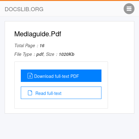
DOCSLIB.ORG
Mediaguide.Pdf
Total Page：
16
File Type：
pdf
, Size：
1020Kb
Download full-text PDF
Read full-text