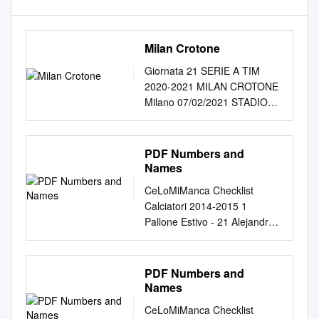
Milan Crotone
Giornata 21 SERIE A TIM
2020-2021 MILAN CROTONE
Milano 07/02/2021 STADIO
GIUSEPPE MEAZZA 15:00
Giornata 21 SERIE A TIM
2020-2021 Milano 07/02/2021
PDF Numbers and
STADIO GIUSEPPE MEAZZA
Names
- 15:00 MILAN 4-0 CROTONE
CeLoMiManca Checklist
FORMAZIONI MILAN
Calciatori 2014-2015 1
CROTONE 99 GIANLUIGI
Pallone Estivo - 21 Alejandro
DONNARUMMA (P) (P) ALEX
Gómez 41 Godfred Donsah
CORDAZ 1 2 DAVIDE
61 Pierpaolo Bisoli 81 Hugo
CALABRIA KOFFI DJIDJI 26
Almeida Pallone Invernale 22
PDF Numbers and
23 FIKAYO TOMORI
Maxi Moralez 42 Daniele
Names
VLADIMIR GOLEMIC 5 13
Conti 62 Massimo Volta
ALESSIO ROMAGNOLI
CeLoMiManca Checklist
(figurina quiz) 2 Trofeo Serie