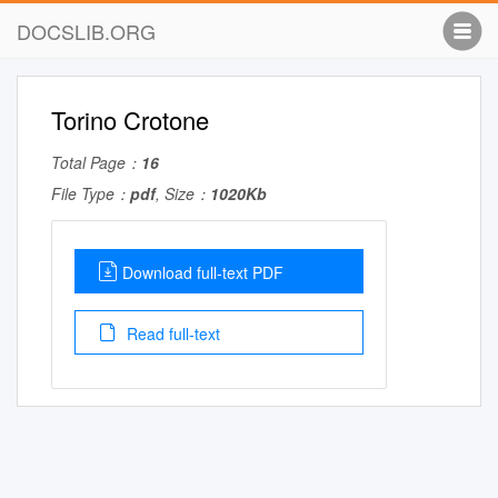
DOCSLIB.ORG
Torino Crotone
Total Page：
16
File Type：
pdf
, Size：
1020Kb
Download full-text PDF
Read full-text