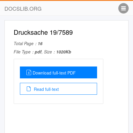
DOCSLIB.ORG
Drucksache 19/7589
Total Page：
16
File Type：
pdf
, Size：
1020Kb
Download full-text PDF
Read full-text