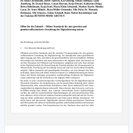
Dr. Anna Christmann, Dieter Janecek, Kai Gehring, Stefan Gelbhaar, Luise
Amtsberg, Dr. Danyal Bayaz, Canan Bayram, Katja Dörner, Katharina Dröge,
Britta Haßelmann, Katja Keul, Maria Klein-Schmeink, Markus Kurth, Monika
Lazar, Dr. Irene Mihalic, Beate Müller-Gemmeke, Filiz Polat, Dr. Manuela
Rottmann, Ulle Schauws, Stefan Schmidt, Beate Walter-Rosenheimer und
der Fraktion BÜNDNIS 90/DIE GRÜNEN
Offen für die Zukunft – Offene Standards für eine gerechte und
gemeinwohlorientierte Gestaltung der Digitalisierung nutzen
Der Bundestag wolle beschließen:
I. Der
Deutsche Bundestag stellt fest:
Offenheit und offene Standards sind die zentralen Voraussetzungen für eine gemein-
wohlorientierte Gestaltung der Digitalisierung. Sie ermöglichen einen gleichberech-
tigten Zugang zum Netz, erleichtern die gesellschaftliche und wirtschaftliche Teilhabe
und erhöhen die Sicherheit und Innovationskraft in der digitalen Welt. Das Internet ist
auf den Prinzipien der Offenheit und Partizipation aufgebaut und viele Innovationen
in der Digitalwirtschaft, die Entwicklung der Netzinfrastruktur, der Wissenstransfer in
Wissenschaft, Forschung und Verwaltung waren und sind erst durch offene Standards
möglich. Offene Standards und grundlegende Prinzipien wie zum Beispiel die Netz-
neutralität, Open Data und offene Software können zur Selbstbestimmung der Nutze-
rinnen und Nutzer beitragen, proprietäre, marktmächtige Strukturen der Digitalwirt-
schaft aufbrechen und die Sicherheit in der digitalen Welt verbessern.
Bis heute ist kein verantwortungsvoller Ordnungsrahmen für die Digitalisierung der
Wirtschaft erkennbar, der beispielsweise mit der gesetzlichen Wahrung einer echten
Netzneutralität ohne weitreichende Einfallstore einen fairen Wettbewerb und Chan-
cengleichheit im digitalen Raum sicherstellt. Hinzu kommt, dass Netzwerk- und Lock-
In-Effekte häufig dazu führen, dass einzelne Unternehmen immer marktmächtiger
werden, die mehrere unterschiedliche Dienstleistungen auf einer geschlossenen Platt-
form anbieten, meist nicht mit anderen Diensten kompatibel sind und mit der Verwer-
tung der dabei anfallenden Informationen und Daten ganze Märkte dominieren. Für
einen fairen und innovativen Digitalmarkt müssen bislang geschlossene Strukturen
und Ökosysteme für offene Schnittstellen geöffnet und Datenportabilität und Interope-
rabilität gestärkt werden. Wie beispielsweise bei der Telefonie muss auch bei allen
elektronischen Kommunikationsdiensten sichergestellt werden, dass die Nutzerinnen
und Nutzer verschiedener Angebote und Plattformen mittels offener Protokolle auch
untereinander kommunizieren können und nicht nur innerhalb derselben Plattform.