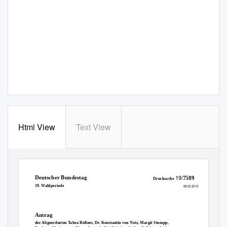
Html View
Text View
19/
Deutscher Bundestag
7589
Drucksache
19. Wahlperiode
08.02.2019
Antrag
der Abgeordneten Tabea Rößner, Dr. Konstantin von Notz, Margit Stumpp,