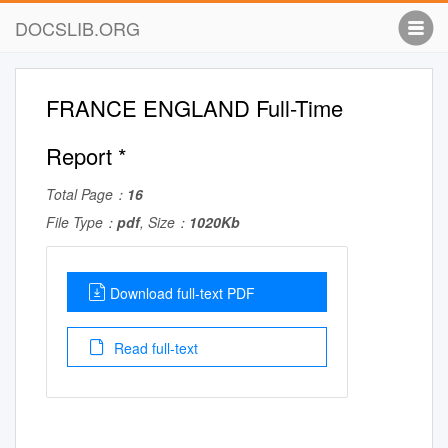
DOCSLIB.ORG
FRANCE ENGLAND Full-Time
Report *
Total Page：
16
File Type：
pdf
, Size：
1020Kb
Download full-text PDF
Read full-text