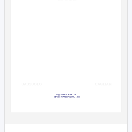
SERIE A TIM 2020-2021
CAGLIARI
SASSUOLO
Reggio Emilia 20/09/2020
STADIO MAPEI STADIUM 18:00