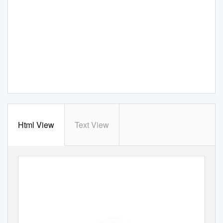
Html View
Text View
Giornata 1