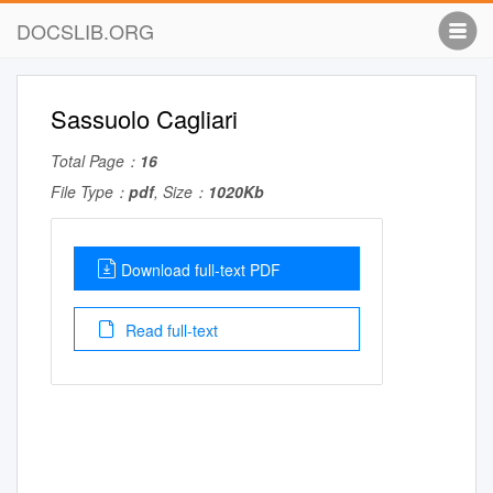
DOCSLIB.ORG
Sassuolo Cagliari
Total Page：
16
File Type：
pdf
, Size：
1020Kb
Download full-text PDF
Read full-text