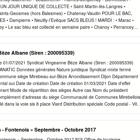
concerne le Valanginien, il ne s'est pas déposé en certains endroits
T UN JOUR UNIQUE DE COLLECTE • Saint-Martin-lès-Langres •
 du paléorelief formé après l'érosion du Portlandien (îles). Les limons
aints-Geosmes (hors Balesmes) • Chatenay-Vaudin POUR LE BAC,
rains crétacés, surtout dans les forêts, n'ont pas été figurés ; au Sud de
• Dampierre • Neuilly-l’Evêque SACS BLEUS ! MARDI : • Marac •
 petits sondages à la main exécutés par le Service des Réservoirs et
y • Le sac bleu est collecté en semaine paire • Chanoy • Perrancey
e de la Seine ont permis de reconnaître les couches géologiques sous
 en même temps que le bac des déchets non recyclables • Courcelles-
Faverolles • Rolampont (Lannes, Tronchoy, Charmoilles) • Le sac jaun
impaire • Les-Vieux-Moulins (hors Perrancey) • Saint-Ciergues en même
èze Albane (Siren : 200095339)
ets • Noidant-le-Rocheux • Saint-Maurice non recyclables • Voisines
DREDI : CORPS CREUX CORPS PLATS • Balesmes (hors Saints-
e 01/07/2021 Syndicat Vingeanne Bèze Albane (Siren : 200095339)
Langres Pour connaître : • Lecey > votre jour de collecte, consultez
ATIC Données générales Nature juridique Syndicat mixte fermé
e 4. • Orbigny-au-Mont > l’alternance des semaines paires et impaires
 Commune siège Mirebeau-sur-Bèze Arrondissement Dijon Département
z le calendrier page 3. • Peigney - La Liez www.dechets52.fr Besoin
tal oui Date de création Date de création 01/03/2021 Date d'effet
E COMMUNES DU GRAND LANGRES Place de l’Hôtel de ville - B.P.
rant Mode de répartition des sièges Autre cas Nom du président
x Des questions ? Tél. : 03 25 87 32 21 Pour en savoir plus, contacte
omplément d'adresse du siège Communauté de Communes Mirebelloi
es@grand-langres.fr
Communauté de Communes
é dans la voie sis 8 place Viard Distribution spéciale Code postal - Vill
Téléphone Fax Courriel Site internet Profil financier Mode de
s budgétaires des membres Bonification de la DGF non Dotation de
e (DSC) non Taxe d'enlèvement des ordures ménagères (TEOM) non
is - Fontenois » Septembre - Octobre 2017
e d'enlèvement des ordures ménagères (REOM) non Autre redevance
à jour le 01/07/2021 Population Population totale regroupée 19 810
 Fontenois » Septembre - Octobre 2017 N°5 Office de tourisme