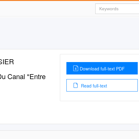
SIER
Download full-text PDF
Du Canal "Entre
Read full-text