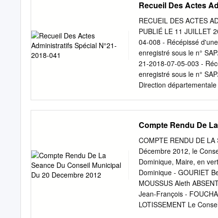
Recueil Des Actes Ad
SAÔNE 30 km 2 5 20 18
23,5 km 15 25 26 2020 
RECUEIL DES ACTES AD
Lac de Chour 21 9 10 S
PUBLIÉ LE 11 JUILLET 
La Saône en Bourgogne
04-008 - Récépissé d'une 
WALKING / WANDERN VÉ
enregistré sous le n° S
Office de Tourisme Rives
21-2018-07-05-003 - Récé
itinéraires de randonnée p
enregistré sous le n° S
véloroutes sont réservée
Direction départementale 
place du Général Viard w
ARRÊTÉ PRÉFECTORAL n° 3
10, 11, 12, 17 & 21.
préfectoral n°301/2018/D
par la tuberculose bovine
Compte Rendu De La 
surveillance, de lutte et
002 - ARRÊTÉ PRÉFECTOR
COMPTE RENDU DE LA 
surveillance de ruchers su
Décembre 2012, le Consei
pages) Page 15 Direction
Dominique, Maire, en ve
ARRETE PREFECTORAL N° 5
Dominique - GOURIET Ber
temporaires de police de l
MOUSSUS Aleth ABSENT
l’occasion de la manifes
Jean-François - FOUCHA
le jeudi 05 juillet 2018.
LOTISSEMENT Le Conseil M
au Budget Primitif 201