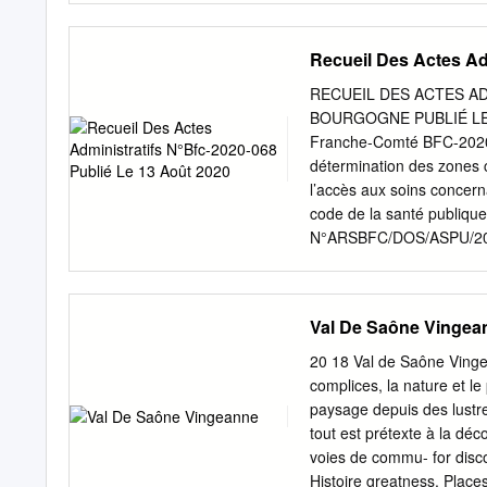
RECETTES D’INVESTISSE
1 500 € € DEPENSES 
Recueil Des Actes Ad
1 500 € C/7133-OS + 1 5
NOUVELLE COMMUNAU
RECUEIL DES ACTES AD
LANGRES » Vu l’arrêté pr
BOURGOGNE PUBLIÉ LE
départemental de coopérat
Franche-Comté BFC-2020
le périmètre de la Commu
détermination des zones ca
Communautés de Communes 
l’accès aux soins concer
avoir rappelé le travail i
code de la santé publiq
nouvelle communauté de 
N°ARSBFC/DOS/ASPU/20-127r
Communes de l’Etoile de L
femmes dans les zones « 
08-04-006 - ARRETE N°AR
première installation de
Val De Saône Vingea
(5 pages) Page 163 BFC
contrat type régional d’
20 18 Val de Saône Vinge
et « sous-dotées » (5 p
complices, la nature et le
BFC/DOS/PSH/2020-767 tra
paysage depuis des lustr
établissement public de s
tout est prétexte à la déc
ressort départemental (
voies de commu- for disco
DECISION ARSBFC/DOS/PSH
Histoire greatness. Places