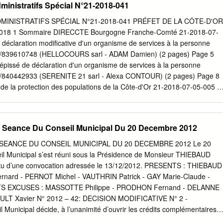
ministratifs Spécial N°21-2018-041
 13 19 16 13 Pesmes 14 PONTAILLER-SUR-SAÔNE 15 15 AUXONNE
Carte Map/Karte AUXONNE 2021 SAINT-JEAN-DE-LOSNE 19,6 km 17 7
MINISTRATIFS SPÉCIAL N°21-2018-041 PRÉFET DE LA CÔTE-D'OR
AINT-JEAN-DE-LOSNE SEURRE 21,4 km 12 Val de Saône 11 Vingeann
2018 1 Sommaire DIRECCTE Bourgogne Franche-Comté 21-2018-07-
 8 Vers Chalon-sur-Saône VOIE BLEUE RANDONNÉE PÉDESTRE /
déclaration modificative d'un organisme de services à la personne
LOROUTES / BICYCLE TOURING / FAHRRADWEG Office de Tourism
AP/839610748 (HELLOCOURS sarl - ADAM Damien) (2 pages) Page 5
 de Saône Mirebellois et Fontenois
contact@saone-tourisme.fr
Les
pissé de déclaration d'un organisme de services à la personne
édestre répertoriés ici sont labellisés « Itinéraire de Promenade Les
AP/840442933 (SERENITE 21 sarl - Alexa CONTOUR) (2 pages) Page 8
s aux déplacements non motorisés... La destination Val de Saône 6 Ter
de la protection des populations de la Côte-d'Or 21-2018-07-05-005 -
ww.saone-tourisme.fr et de Randonnée », excepté les parcours 7, 8, 9,
81/2018/DDPP du 5 juillet 2018portant modification de l’arrêté
DPP du 2 mai 2018 portant déclaration d’infection de la faune sauvage
, définissant une zone à risque et portant différentes mesures de
Seance Du Conseil Municipal Du 20 Decembre 2012
 de prévention dans la faune sauvage. (3 pages) Page 11 21-2018-07-10
AL n° 394/2018 /DDPPdu 10 juillet 2018portant mise sous
SEANCE DU CONSEIL MUNICIPAL DU 20 DECEMBRE 2012 Le 20
ite à la déclaration de 3 foyers de loque américaine en côte d’Or. (5
l Municipal s’est réuni sous la Présidence de Monsieur THIEBAUD
 Départementale des Territoires de la Côte d'Or 21-2018-07-04-004 -
rtu d’une convocation adressée le 13/12/2012. PRESENTS : THIEBAUD
78 autorisant une manifestation nautique et fixant des mesures
nard - PERNOT Michel - VAUTHRIN Patrick - GAY Marie-Claude -
a navigation intérieure sur le territoire de la commune de Dijon à
S EXCUSES : MASSOTTE Philippe - PRODHON Fernand - DELANNE
tation dénommée « Les Rendez-vous du quai des Carrières Blanches »
ULT Xavier N° 2012 – 42: DECISION MODIFICATIVE N° 2 -
unicipal décide, à l’unanimité d’ouvrir les crédits complémentaires
2 du Lotissement, comme suit : DEPENSES D’INVESTISSEMENT