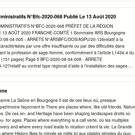
MENT C/3355-OS + 1 500 C/021-OS + 1 500 € € TOTAL 1 500 TOTA
DE FONCTIONNEMENT RECETTES DE FONCTIONNEMENT C/023-OS 
ministratifs N°Bfc-2020-068 Publié Le 13 Août 2020
00 € TOTAL 1 500 € TOTAL 1 500 € N° 2012 – 43: STATUTS
TE DE COMMUNES « COMMUNAUTE DE COMMUNE DU GRAND
MINISTRATIFS N°BFC-2020-068 PRÉFET DE LA RÉGION
éfectoral n° 2916 du 29 décembre 2011 arrêtant le schéma
 13 AOÛT 2020 FRANCHE-COMTÉ 1 Sommaire ARS Bourgogne
ion intercommunale ; Vu l’arrêté n° 1642 du 22 juin 2012 portant sur
-08-04-005 - ARRETE N°ARSBFC/DOS/ASPU/20-126relatif à la
nauté de Communes issue de la fusion et de l’extension des
ractérisées par une offre insuffisante ou par des difficultés dans
de l’Etoile de Langres et de la Région de Neuilly l’Evêque Après
nant la profession de sage-femme, conformément à l’article L1434-4 du
mportant qui a été consacré ces derniers mois à la mise en place de la
ue (151 pages) Page 5 BFC-2020-08-04-008 - ARRETE
communes issues de la fusion et de l’extension des Communautés de
elatif au contrat type régional d’aide à l’installation des sages-
angres et de la Région de Neuilly l’Evêque,
très sous-dotées » et « sous-dotées » (5 pages) Page 157 BFC-2020-
SBFC/DOS/ASPU/20-128relatif au contrat type régional d’aide à la
s sages-femmes dans les zones « très sous-dotées » et « sous-dotées »
nne
-2020-08-04-007 - ARRETE N°ARSBFC/DOS/ASPU/20-129relatif au
aide au maintien des sages-femmes dans les zones « très sous-dotées »
anne La Saône en Bourgogne Il est de ces lieux où, presque
ages) Page 169 BFC-2020-08-05-005 - DECISION ARS-
 patrimoine façonnent le There are places where, like old friends, Natur
nsformant le statut du groupe hospitalier de la Haute-Saône,
es. De ces en- and Heritage have been shaping landscapes droits où
anté de ressort intercommunal en établissement public de santé de
ou- for ages. Places where everything is a call verte, où les multiples
FINESS EJ : 70 000 49 1) (2 pages) Page 175 BFC-2020-08-04-003 -
very and where every road leads to nication créent la vie. La Grande
/2020-766 portant autorisation du remplacement d’un appareil
 where History likes to mingle se mêle ici aux plaisirs simples du quo-