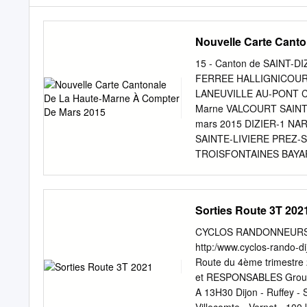
Nouvelle Carte Cant
15 - Canton de SAINT
FERREE HALLIGNICOURT 
LANEUVILLE AU-PONT CH
Marne VALCOURT SAINT 
mars 2015 DIZIER-1 
SAINTE-LIVIERE PREZ
TROISFONTAINES BAYAR
GOURZON LOUVEMONT 
- Canton de EURVILLE
FRAMPAS MAGNEUX PL
Sorties Route 3T 202
SAUDRON VOILLECOMT
VALLERET CHATONRUP
CYCLOS RANDONNEURS DI
MONTREUIL MONTIER F
http:/www.cyclos-rando-dij
SUR DOMBLAIN LANEUV
Route du 4ème trimestre
Canton de WASSY A-RE
et RESPONSABLES Groupe
SOMMERMONT THONNAN
A 13H30 Dijon - Ruffey - S
GUINDRECOURT SUR-L