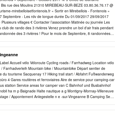
érimètres Nombre total de membres : 5 - Dont 5 groupements
Mirebellois et Fontenois 1 Bis rue des Moulins 21310 MIREBEAU-SUR-BEZE 03.80.36.76.17 @
t (N° SIREN) Nature juridique 21 CC Auxonne Pontailler Val de
 CC des Quatre Rivières (247000623) CC 21 CC des Vallées de la
e - Les rdv de longue durée Du 01/09/2017 29/09/2017
100154) CC 21 CC Mirebellois et Fontenois (200072825) CC 70 CC Val d
rs villages € Contacter l’association Matinée ou journée Les
mpétences Nombre total de compétences exercées : 3 Compétences
lub de rando des 3 rivières Venez prendre un bol d'air frais pendant
ent Environnement et cadre de vie - GEMAPI
andonnée des 3 rivières ! Pour le mois de Septembre, 8 randonnées
ndredi 1 septembre : BRETIGNY (R.V. Église); samedi 2 septembre :
oir ou 8h30 vers la gendarmerie à Pontailler s/saône); vendredi 8
ET FLEE (RV mairie); samedi 9 septembre : SOURCE DES TILLES (R
Vingeanne
ILLY s/TILLE); vendredi 15 septembre : OISILLY (RV Eglise); samedi
 L'ABBAYE (RV Cestres à 8h30); vendredi 22 septembre : PLAINE
abel Accueil vélo Véloroute Cycling roads / Farrhadweg Location vélo
t); vendredi 29 septembre : TALMAY (RV église). Pour toutes les
 / Farrhadverleih Mountain bike / Mountainbike Départ sentier de
 - - - - - -
e du tourisme Sacquenay 17 Hiking trail start / Abfahrt Fußwanderweg
büro 4 Gares routières et ferroviaires Aire de service pour camping-car
ricia
 bus station Service areas for camper van C Bahnhof und Busbahnhof
bre 2017, l’office de tourisme Mirebellois et Fontenois est ravi de
obil ha m p Baignade Halte nautique a g Montigny-Mornay-Villeneuve
e Patricia Canat. Elle le dit elle-même, « au travers de mes peintures,
stage / Appontement Anlegestelle n e -sur-Vingeanne B Camping Se
amour de la nature et des couleurs.
 / Campingplatz To eat / Essen r g o Patrimoine et sites à visiter
rbe n e Vers Epinal VÉLOROUTE LA VOIE BLEUE 1 6 1 23 CHAMPAGNE-
LLER-SUR-SAÔNE 22,6 km 22 2 1 GRAY 24 PONTAILLER-SUR-