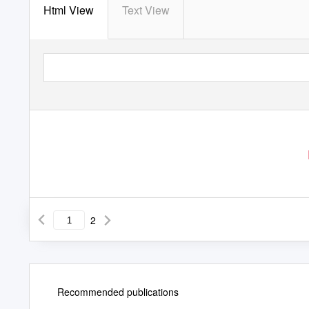
Html View
Text View
2
Recommended publications