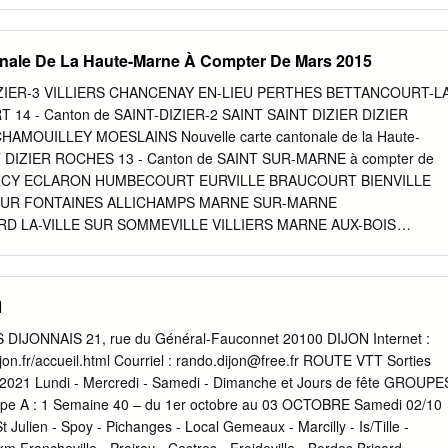
onale De La Haute-Marne À Compter De Mars 2015
-DIZIER-3 VILLIERS CHANCENAY EN-LIEU PERTHES BETTANCOURT-L
14 - Canton de SAINT-DIZIER-2 SAINT SAINT DIZIER DIZIER
AMOUILLEY MOESLAINS Nouvelle carte cantonale de la Haute-
DIZIER ROCHES 13 - Canton de SAINT SUR-MARNE à compter de
NARCY ECLARON HUMBECOURT EURVILLE BRAUCOURT BIENVILLE
-SUR FONTAINES ALLICHAMPS MARNE SUR-MARNE
D LA-VILLE SUR SOMMEVILLE VILLIERS MARNE AUX-BOIS
CHEVILLON BRAUCOURT ATTANCOURT AVRAINVILLE FLORNOY 8
-BIENVILLE PAROY RACHECOURT SUR SUR-MARNE SAULX DROYES
ANRUPT SOMMANCOURT BREUIL OSNE SUR-MARNE LE-VAL
1
E CUREL EFFINCOURT WASSY BROUSSEVAL MAIZIERES
T AUTIGNY-LE PUELLEMONTIER SOMMERMONT PETIT PANSEY
JONNAIS 21, rue du Général-Fauconnet 20100 DIJON Internet :
AYS AUTIGNY GILLAUME EN-DER SUR-BLAISE LE-GRAND VAUX-
on.fr/accueil.html Courriel :
rando.dijon@free.fr
ROUTE VTT Sorties
ILLE THONNANCE-LES MONTREUIL ECHENAY CIRFONTAINES 17 -
 2021 Lundi - Mercredi - Samedi - Dimanche et Jours de fête GROUPE
MY BLAISE VECQUEVILLE JOINVILLE SUR EN-ORNOIS
 A : 1 Semaine 40 – du 1er octobre au 03 OCTOBRE Samedi 02/10
CE AINGOULAINCOURT LONGEVILLE BAILLY-AUX RACHECOURT
t Julien - Spoy - Pichanges - Local Gemeaux - Marcilly - Is/Tille -
A ROBERT CEFFONDS FORGES SUZEMONT AUX-ORMES