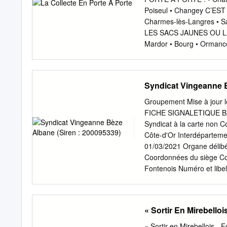
complètement ; en ce qui 
Poiseul • Changey C’ES
correspondant aux collines
Charmes-lès-Langres • S
qui s'étendent sur les ter
LES SACS JAUNES OU LES 
la Marne de très nombreux
Mardor • Bourg • Ormance
Barrages de la Préfectur
(hors Les-Vieux-Moulins)
ces limons.
en-Montagne • Plesnoy • 
est collecté en semaine 
Syndicat Vingeanne B
temps que le bac des déch
DÉCHETS MÉNAGERS VEN
Groupement Mise à jour l
Geosmes) • Champigny-lès-
FICHE SIGNALETIQUE BAN
la liste des communes pag
Syndicat à la carte non
• Orbigny-au-Val consulte
Côte-d'Or Interdépartemen
d’infos ? COMMUNAUTÉ D
01/03/2021 Organe délibé
142 - 52206 Langres Cede
Coordonnées du siège C
: Email :
ordures.menager
Fontenois Numéro et libell
21310 MIREBEAU SUR BEZE 
financement Contribution
solidarité communautair
« Sortir En Mirebello
Autre taxe non Redevanc
non 1/3 Groupement Mise 
« Sortir en Mirebellois -