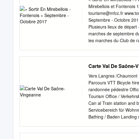
Densité moyenne 29,60 P
membres : Dept Groupemen
tourisme@mfcc.fr
www.tourisme-mirebelloisetfontenois.fr « Sortir en Mirebellois - Fontenois »
Saône (200070902) CC 70
Septembre - Octobre 2017 Septembr
Tille et de l'Ignon (242
Plusieurs lieux de départ - Plusieu
Gray (200036549) CC Co
marches de septembre du c
exercées par le groupem
les marches du Club de r
vous sont proposées : ve
MOISSEY (RV place du lav
septembre : DAMPIERRE 
Carte Val De Saône-
8h30 Parking gare à MARC
16 septembre : ST SEINE
Vers Langres /Chaumont L
D'AHUY (RV Val Suzon hau
Parcours VTT Bicycle hire
randonnées, départ à 9h00. 03.80.67.49.56 - - - - - - - - - - - - - - - - - - - - - - - - - - - - - - -
randonnée pédestre Offic
- - - - - - - - Du 05/09/2017 au 29/09/2017 Office de tourisme Mirebellois et Fontenois - Mirebeau-
Tourism Office / Verkehrs
sur-Bèze € Entrée gratuite Aux horaires d'ouverture de l'office Exposition de peintures « Pat
Can al Train station and
Canat » Du 5 au 29 Septem
Servicebereich für Wohnm
vous présenter l’univers d
Bathing / Baden Landing 
j'espère transmettre mon 
restaurer o u Camping site
Greeter g Heritage / E
SUR-VINGEANNE PONTAI