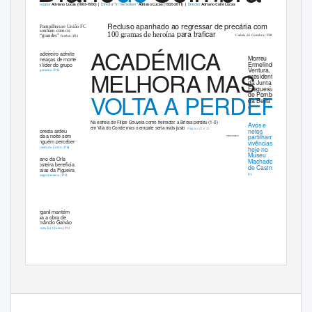
Fundador
Director “in memoriam”
Director
Adriano Lucas (1883-1950)
|
Adriano Lucas (1925-2011)
|
Adriano Callé Lucas
Recluso apanhado ao regressar de precária com
Pampilhosa e União FC
sonham com os
para traﬁcar
100 gramas de heroína
“grandes”
Cadeia de Coimbra | P28
Futebol | P21
ACADÉMICA
Madeireiro admite
Morreu
ameaças de morte
Ermelindo
do líder do grupo
Ventura,
MELHORA MAS
Julgamento | P12
presidente
da Junta de
Freguesia
VOLTA A PERDER
de Pombeiro
da Beira
P7
Na estreia de Filipe Gouveia como treinador, a Briosa perdeu (1-0)
Avós e
em Vila do Conde mas o empate seria mais justo
netos
Páginas 22 e 23
Floresta ardeu
toda a noite sem
partilham
PEDRO RAMOS
ninguém perceber
vivências
hoje no
Miranda do Corvo | P14
Museu
Plano da Orla
Machado
Costeira beneﬁcia
de Castro
praias da Figueira
P3
Assegura autarca | P13
Nesta
edição
Arganil mantém
viva a obra de
Amândio Galvão
Faleceu há 10 anos | P11