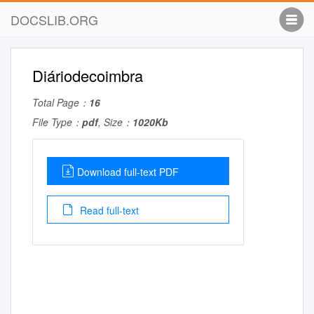
DOCSLIB.ORG
Diáriodecoimbra
Total Page：
16
File Type：
pdf
, Size：
1020Kb
Download full-text PDF
Read full-text