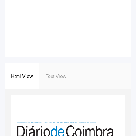
Html View
Text View
Diário
d
e
Coimbra
TERÇA-FEIRA
ÓRGÃO REGIONALISTA DAS BEIRAS
29 DE SETEMBRO DE 2015
JORNAL REPUBLICANO
HÁ 85 ANOS A INFORMAR
0,80 EUROS