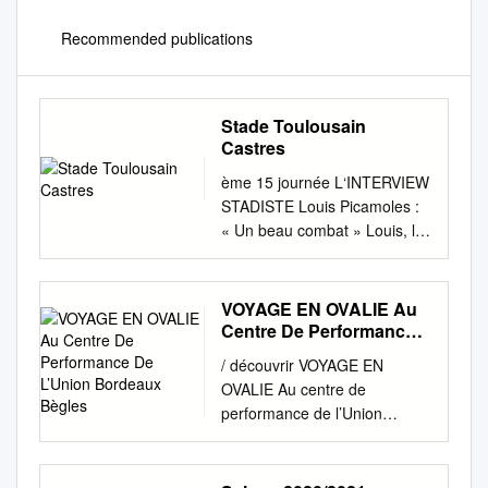
Recommended publications
Stade Toulousain
Castres
ème 15 journée L‘INTERVIEW
STADISTE Louis Picamoles :
« Un beau combat » Louis, le
Stade a montré à Agen deux
visages radicalement
différents d’une mi-temps à
VOYAGE EN OVALIE Au
l’autre ? On rentre bien dans
Centre De Performance
le match lors de la première
De L’Union Bordeaux
/ découvrir VOYAGE EN
Bègles
période, en prenant le jeu à
OVALIE Au centre de
notre compte. On avance bien
performance de l’Union
et on est efficaces sur les
Bordeaux Bègles Cet été, j’ai
libérations de balles. La
eu l’opportunité unique de
réussite au pied de David
visiter le centre de