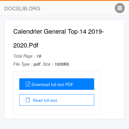
DOCSLIB.ORG
Calendrier General Top 14 2019-
2020.Pdf
Total Page：
16
File Type：
pdf
, Size：
1020Kb
Download full-text PDF
Read full-text