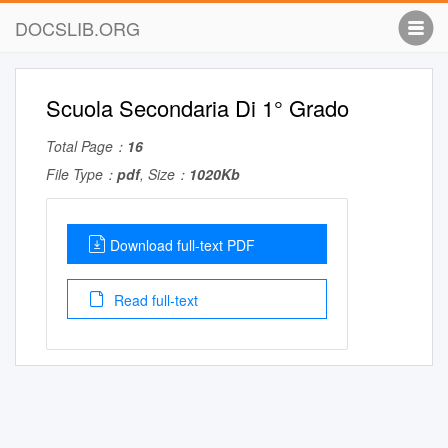
DOCSLIB.ORG
Scuola Secondaria Di 1° Grado
Total Page：
16
File Type：
pdf
, Size：
1020Kb
Download full-text PDF
Read full-text