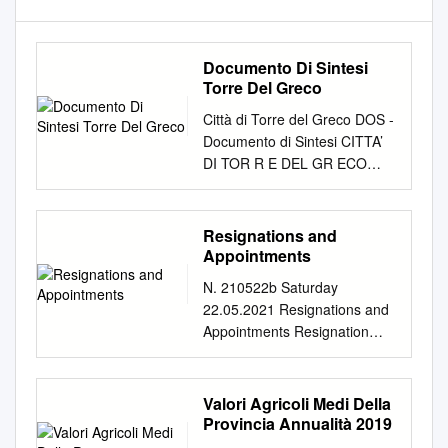
Documento Di Sintesi
Torre Del Greco
Città di Torre del Greco DOS -
Documento di Sintesi CITTA’
DI TOR R E DEL GR ECO
PROVINCIA DI NAPOLI 4 A -
AMBIENTE TERTERRITORIO
R ITOR IO E
Resignations and
INFRINFRASTRUTTURE
Appointments
ASTR UTTUR E UFFICIO
N. 210522b Saturday
“TEAM PROGETTO”
22.05.2021 Resignations and
COORDINATORE 4a AREA
Appointments Resignation
Sindaco Ing. Giovanni Salerno
and succession of
On.le Dott. Ciro Borriello
metropolitan archbishop of
Documento elaborato da:
Agrigento, Italy Appointment
Valori Agricoli Medi Della
Assessore all’Urbanistica
of metropolitan archbishop of
Provincia Annualità 2019
Arch. Michele Sannino Sig.
Lubumbashi, Democratic