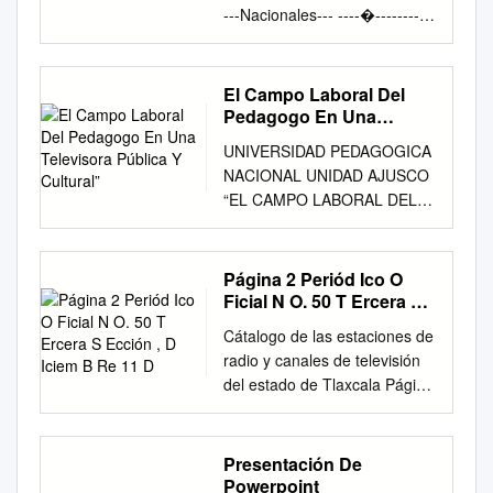
---Nacionales--- ----�-----------
--------1 - Canal Virtual 1
(Azteca Trece)
POBLACIONES ESTADO
El Campo Laboral Del
PRINCIPAL
Pedagogo En Una
CONCESIONARIO/
Televisora Pública Y
UNIVERSIDAD PEDAGOGICA
Cultural”
PERMISIONARIO
NACIONAL UNIDAD AJUSCO
AGUASCALIENTES,
“EL CAMPO LABORAL DEL
CALVILLO, AGS.; M4i@M-
PEDAGOGO EN UNA
MM+ii05%\füii 1 LAGOS DE
TELEVISORA PÚBLICA Y
MORENO, SAN JUAN DE LOS
CULTURAL” TESINA PARA
Página 2 Periód Ico O
AGUASCALIENTES XHJCM-
OBTENER EL TÍTULO DE:
Ficial N O. 50 T Ercera S
TDT 1.1 LAGOS, JAL. 2
LICENCIADO EN
Ección , D Iciem B Re 11
ENSENADA, VALLE DE
Cátalogo de las estaciones de
D
PEDAGOGÍA QUE PRESENTA
GUADALUPE, B.C. XHENE-
radio y canales de televisión
EDAENA MATA ZAYAS
TDT 1.1 BAJA CALIFORNIA 3
del estado de Tlaxcala Página
DIRECTORA DE TESINA
SAN FELIPE XHFEC-TDT 1.1
Emisoras que se ven y
MARÍA TERESA ESCUDERO
4 CD. CONSTITUCIÓN
escuchan en la entidad 2
YERENA MEXICO, D.F. 2004
XHCOC-TDT 1.1 5 LA PAZ,
Cuenta Obligadas a Transmite
Presentación De
AGRADECIMIENTOS y A mi
EL TRIUNFO, B.C.S ' 1.1
Obligadas a Entidades por las
Powerpoint
papá por ser el mejor ejemplo