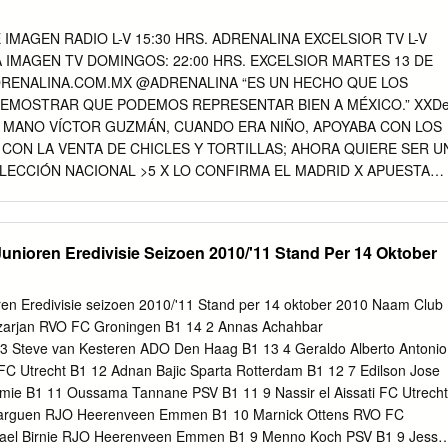
age vor Schluss wieder richtig in den Showdown um die Königsklasse
rend die historische Bundes- liga-Bilanz zwar eindeutig für Schwarz-
IMAGEN RADIO L-V 15:30 HRS. ADRENALINA EXCELSIOR TV L-V
eiß in dieser Saison allerdings bewiesen, gerade zuhause gegen jeden
A IMAGEN TV DOMINGOS: 22:00 HRS. EXCELSIOR MARTES 13 DE
n. Das 2:3 gegen die Bayern war nicht nur unglücklich und am Ende
DRENALINA.COM.MX @ADRENALINA “ES UN HECHO QUE LOS
erst die allererste Saisonniederlage im heimischen Rund. Und
MOSTRAR QUE PODEMOS REPRESENTAR BIEN A MÉXICO.” XXDe
 30 Partien bedeuten die drittbeste Bilanz aller Zeiten für den VfL. Nu
A LA MANO VÍCTOR GUZMÁN, CUANDO ERA NIÑO, APOYABA CON LOS
8/2009 (60) und in der Vize-Meister-Saison 2014/2015 (61) waren die
 CON LA VENTA DE CHICLES Y TORTILLAS; AHORA QUIERE SER U
t auch, dass mit den beiden Außenverteidigern Kevin Mbabu und Paulo
LECCIÓN NACIONAL >5 X LO CONFIRMA EL MADRID X APUESTAN
errte Defensivkräfte zurückkehren, auch Captain Josuha Guilavogui
rtFoto: El argentino se ganó su permanencia como director técnico
zten englischen Woche der Saison nach verletzungsbedingtem Ausfall
ntan con grandes conjunto merengue, luego de ganar los cuatro
a DUELO EXPLOSIVO ofensivas por lo que se espera un SOLARI SIGUE
ioren Eredivisie Seizoen 2010/'11 Stand Per 14 Oktober
s torneos >9 emocionante juego en el Azteca>15 2 ADRENALINA
RE DE 2018 : EXCELSIOR u u RADAR REY Y DAMA ARTURO
AÑOS u PARA HOY “No comprendo a los MUNDIAL FEMENIL SUB 1
n Eredivisie seizoen 2010/'11 Stand per 14 oktober 2010 Naam Club
 BRASIL JAPÓN a venir (a la Selección UNIVISIÓN TDN - 11:00 HRS.
zarjan RVO FC Groningen B1 14 2 Annas Achahbar
 Mexicana), pero se MÉXICO SUDÁFRICA Posición en 47. f5,
13 Steve van Kesteren ADO Den Haag B1 13 4 Geraldo Alberto Antonio
9 Y UNIVISIÓN TDN - 14:00 HRS. Caruana acelera el hacen. Lo
C Utrecht B1 12 Adnan Bajic Sparta Rotterdam B1 12 7 Edilson Jose
NIL SUB 17 empate ante el campeón Carlsen, con la entrega es qu
ie B1 11 Oussama Tannane PSV B1 11 9 Nassir el Aissati FC Utrecht
ANA de material que implica contento.” UNIVISIÓN TDN - 16:00
barguen RJO Heerenveen Emmen B1 10 Marnick Ottens RVO FC
aballo. El juego continuaría con BASQUETBOL COLEGIAL gxf5 48.
hael Birnie RJO Heerenveen Emmen B1 9 Menno Koch PSV B1 9 Jesse