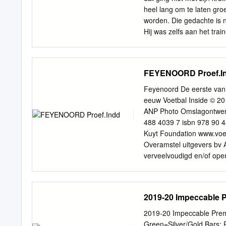
THE 2016 CHAMPIONS LEA
heel lang om te laten groei
Champions League is a di
worden. Die gedachte is n
domestic league across 
Hij was zelfs aan het trai
zoveel trainde, kon hij al
oudere en grotere jongen
het makkelijk aan. Mond 
FEYENOORD Proef.I
werken. Hij was niet op zi
ruzie met trainers en lei
Feyenoord De eerste van 
nooit meer ruzie op het vo
eeuw Voetbal Inside © 20
voetballen? Dan weet je da
ANP Photo Omslagontwerp:
hard op zijn rug tijdens h
488 4039 7 isbn 978 90 4
Dagenlang mocht hij niet
Kuyt Foundation www.voet
Overamstel uitgevers bv 
verveelvoudigd en/of open
wijze ook, zonder vooraf
Ronald Koeman 7 ‘We zij
Wijnstekers 35 De lange 
2019-20 Impeccable 
66 Louis van Gaal 69 ‘Lie
Wolf met schilderijhoofd
2019-20 Impeccable Prem
104 De maestro van het 
Green=Silver/Gold Bars; 