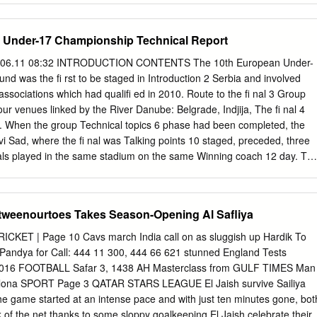
anja Rnić (In) 11 Bryan Linssen (Out) 76' 41 Naoufal Bannis (In) 80' 27
ertenties: Emile Cobben (directeur) Bertha von Suttnerstraat 19
her Wernitznig (Out) 82' 7 Eliel Peretz (In) 8 Cheikhou Dieng (Out) 82
 06-43055738 6836 KL Arnhem Copyright: Stichting Intermobiel,
Under-17 Championship Technical Report
' 11 Dario Vizinger Goal Penalty Own goal Substitution Missed penalty
l.com
Aan deze uitgave kunnen geen rechten worden Aanmelden op
) Yellow/red card (C) Captain (GK) Goalkeeper .
e ontleend. Niets uit deze uitgave mag worden ge- Inleverdatum kopij
7.06.11 08:32 INTRODUCTION CONTENTS The 10th European Under-
 14 publiceerd zonder schriftelijke toestemming van nummer 1: 1
nd was the ﬁ rst to be staged in Introduction 2 Serbia and involved
ntermobiel en met bronvermelding. Aan dit nummer werkten mee: Nand
 associations which had qualiﬁ ed in 2010. Route to the ﬁ nal 3 Group
agazine: De informatie in Emile Cobben, Esther Cobben, Elvire, Evy,
ur venues linked by the River Danube: Belgrade, Indjija, The ﬁ nal 4
ne is zorgvuldig samengesteld. Goudzwaard, Bryan Linssen, Wanda
 When the group Technical topics 6 phase had been completed, the
het zijn dat informatie verou- Kelly Sue. Met dank aan alle schrijver
i Sad, where the ﬁ nal was Talking points 10 staged, preceded, three
dig of incorrect is. De samenstellers viewden. van het magazine zijn ook
 nals played in the same stadium on the same Winning coach 12 day. Th
dredacteur: Veroni Steentjes aansprakelijk voor mogelijke schade of
r the ﬁ nal tournament was 29,739 and nine matches The UEFA
ventuele onjuiste of onvolledi- Redactie: Sanne van Diesen, Johan
ade available to a pan-European Team analysis: Czech Republic 14 T
. De informatie en afbeeldingen die Fons Ossewijer, Veroni Steentjes,
 Eurosport. Team analysis: Denmark 15 As the Under-17 ﬁ nals
eenourtoes Takes Season-Opening Al Safliya
gazine worden getoond rust copyright.
ience of an international event for Team analysis: England 16 most of
s on doping controls and the perils of match ﬁ xing were Team analysis:
CKET | Page 10 Cavs march India call on as sluggish up Hardik To
 teams’ agendas and all eight ﬁ nalists were happy to participate in
 Pandya for Call: 444 11 300, 444 66 621 stunned England Tests
8 a Together Stronger project staged under Team analysis:
2016 FOOTBALL Safar 3, 1438 AH Masterclass from GULF TIMES Man
 of UEFA’s Respect campaign. Groups of children were invited to join
rcelona SPORT Page 3 QATAR STARS LEAGUE El Jaish survive Sailiya
a 20 teams at training sessions during the event. Team analysis:
 The game started at an intense pace and with just ten minutes gone, bot
 in Serbia also served to decide Europe’s representatives at the
of the net thanks to some sloppy goalkeeping El Jaish celebrate their