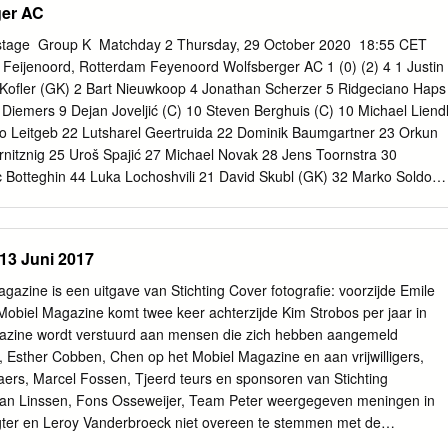
ger AC
e ­ Group K ­ Matchday 2 Thursday, 29 October 2020 ­ 18:55 CET
n Feijenoord, Rotterdam Feyenoord Wolfsberger AC 1 (0) (2) 4 1 Justin
 Kofler (GK) 2 Bart Nieuwkoop 4 Jonathan Scherzer 5 Ridgeciano Haps
Diemers 9 Dejan Joveljić (C) 10 Steven Berghuis (C) 10 Michael Liend
o Leitgeb 22 Lutsharel Geertruida 22 Dominik Baumgartner 23 Orkun
nitznig 25 Uroš Spajić 27 Michael Novak 28 Jens Toornstra 30
c Botteghin 44 Luka Lochoshvili 21 David Skubl (GK) 32 Marko Soldo
K) 5 Stefan Peric 30 Ramon Ten Hove (GK) 6 Mario Pavelic 7 Luciano
14 George Johnston 11 Dario Vizinger 15 Tyrell Malacia 15 Nemanja Rni
ai Stratznig 41 Naoufal Bannis 23 Lukas Schöfl 59 Jordy Wehrmann 25
13 Juni 2017
Marc Andre Schmerböck Coach Coach Dick Advocaat Ferdinand
official Srdjan Jovanović (SRB) Viktor Kopiievskyi (UKR) Assistant
gazine is een uitgave van Stichting Cover fotografie: voorzijde Emile
oš Stojković (SRB) Kurt Zuppinger (SUI) Milan Mihajlović (SRB) (C)
Mobiel Magazine komt twee keer achterzijde Kim Strobos per jaar in
 Last updated 29/10/2020 20:07:08 CET Feyenoord ­ Wolfsberger AC
agazine wordt verstuurd aan mensen die zich hebben aangemeld
 ­ 18:55 CET (18:55 local time) Match report Stadion Feijenoord,
, Esther Cobben, Chen op het Mobiel Magazine en aan vrijwilligers,
berger AC 1 (0) (2) 4 33 Eric Botteghin 4' 4' 10 Michael Liendl 2 Bart
aers, Marcel Fossen, Tjeerd teurs en sponsoren van Stichting
hael Liendl 40' 30 Matthäus Taferner 2 Bart Nieuwkoop (Out) 46' 7
ryan Linssen, Fons Osseweijer, Team Peter weergegeven meningen in
Ridgeciano Haps 47' 10 Steven Berghuis 54' 30 Matthäus Taferner (Out
gter en Leroy Vanderbroeck niet overeen te stemmen met de
60' 10 Michael Liendl 1 Justin Bijlow 65' 66' 9 Dejan Joveljić 9 Dejan
ies: Stichting Intermobiel. Paul Stoel en Fun Experts Redactieadres: