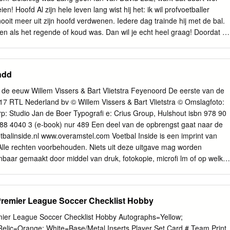
GUE Overview of the UEFA Champions League Qualifying for the
en! Hoofd Al zijn hele leven lang wist hij het: ik wil profvoetballer
ﬀer- 16 features two games in which the two ent process in each
ooit meer uit zijn hoofd verdwenen. Iedere dag trainde hij met de bal.
matched up teams play a home & home series.
nen als het regende of koud was. Dan wil je echt heel graag! Doordat hij
 snel goed voetballen. Daarom moest hij van de trainer altijd tegen
s spelen, net reuzen! Maar Lang kan reuzegoed voetballen, dus kon hi
Vroeger was Lang niet de makkelijkste jongen om mee samen te
ndd
jn mondje gevallen zei altijd wat hij dacht. Daardoor had hij regelmatig
ders. Niet zo handig, Noa! Nu is het een stuk beter, want Lang maakt
de eeuw Willem Vissers & Bart Vlietstra Feyenoord De eerste van de
etbalveld. Rug Ben jij weleens op je rug gevallen tijdens het
17 RTL Nederland bv © Willem Vissers & Bart Vlietstra © Omslagfoto:
t het veel pijn kan doen! Dat weet ook Lang. Hij viel op zijn zestiende
 Studio Jan de Boer Typografi e: Crius Group, Hulshout isbn 978 90
et voetballen. De dokter wist niet eens of hij daarna nog kon sporten!
88 4040 3 (e-book) nur 489 Een deel van de opbrengst gaat naar de
 veel bewegen om te herstellen.
balinside.nl www.overamstel.com Voetbal Inside is een imprint van
Alle rechten voorbehouden. Niets uit deze uitgave mag worden
baar gemaakt door middel van druk, fotokopie, microfi lm of op welke
gaande schriftelijke toestemming van de uitgever. Inhoud Voorwoord
n helden geworden’ 9 Jan Boskamp 22 Werkmansleed 26 Bennie
reis van Dirk Kuijt 38 Michel van Egmond 51 Bart Simpson 54 Leonardo
Premier League Soccer Checklist Hobby
fde voor Feyenoord is groter dan voor mijn vriendin’ 71 Wouter Bos 77
 82 Gijs de Jong 91 De omgekeerde Mourinho 93 Pierre van Hooijdonk
ier League Soccer Checklist Hobby Autographs=Yellow;
middenveld 107 Joost Broekman 117 Troost voor Tonboom 120 Sander
Relic=Orange; White=Base/Metal Inserts Player Set Card # Team Print