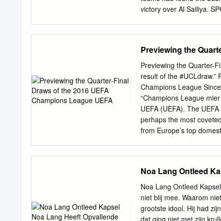
imminent Results 22 FIFA
victory over Al Sailiya.
the trip to Mexico.
ne AFP over two separate
53-year-old Portuguese re
the United’s game at Live
Previewing the Quar
FA statement. mbattled M
Independent Regulatory 
Previewing the Quarter-
Premier mission heard t
result of the #UCLdraw.”
with Liverpool. He also 
Champions League Since
receives a mandatory £8,
“Champions League mier in
euros) ﬁ ne after being p
UEFA (UEFA). The UEFA 
Jaish goal machine Romari
perhaps the most coveted c
from Europe’s top domest
fans get to compare clubs
Munich vs. Barcelona, etc
equate winning the Champi
Noa Lang Ontleed Ka
culmination of each respe
Deahr. “Ronaldo playing a
Noa Lang Ontleed Kapsel N
Schalke 04 in the Champio
niet blij mee. Waarom nie
11 March 2015. Fair was 
grootste idool. Hij had zi
Wikipedia that from m
dat ging niet met zijn kr