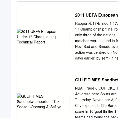
Joveljić (Out) 67' 15 Nem
Stichting Intermobiel Adv
Michael Novak 24 Christop
emile@intermobiel.com
of
2011 UEFA European 
11 Dario Vizinger (In) 84
Arnhem.
mm@intermobie
Yellow card(s) Red card(s
het gratis Mobiel Magazin
Rapport•U17•E.indd 1 1
Mobiel Magazine jaargang
17 Championship ﬁ nal rou
oktober 2017 Stichting I
only three of the national
Buis, Disclaimer Mobiel M
matches were staged in fo
Lilian het Mobiel Magazi
Novi Sad and Smederevo.
Rooken en Desondanks kan 
action was centred on Nov
en geïnter- derd, onvolle
days earlier, by semi- ﬁ
op geen enkele wijze Hoof
cumulative attendance fo
nadeel, voortkomend uit e
technical team 13 were m
Fiddelaers, ge informatie
audience via coverage by
GULF TIMES Sandbetw
Denise Vander- in het ma
represent the ﬁ rst exper
the participants, brieﬁ ng
NBA | Page 6 CCRICKETRI
France 17 written into the
Advertise here Spurs are
Team analysis: Germany 1
Thursday, November 3, 
Netherlands 19 the banner
City exposes brittle Ba
the Team analysis: Romani
scare in 10-goal thriller
Serbia 21 The ﬁ nal round
teams had found the back 