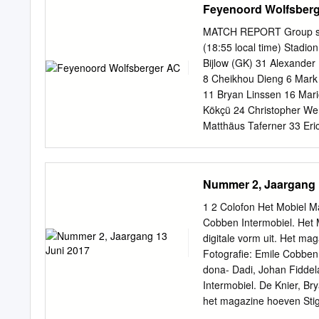
Feyenoord Wolfsber
MATCH REPORT Group stag
(18:55 local time) Stadio
Bijlow (GK) 31 Alexander
8 Cheikhou Dieng 6 Mark 
11 Bryan Linssen 16 Mari
Kökçü 24 Christopher Wer
Matthäus Taferner 33 Eri
(GK) 21 Nick Marsman (G
Narsingh 7 Eliel Peretz 
27 Christian Conteh 17 K
Nummer 2, Jaargang 
Fabian Tauchhammer 34 
Feldhofer Referee Fourth 
1 2 Colofon Het Mobiel Ma
referee UEFA Delegate Ur
Cobben Intermobiel. Het 
Captain (GK) Goalkeeper
digitale vorm uit. Het m
Thursday 29 October 2020
Fotografie: Emile Cobben
Rotterdam Feyenoord Wolfs
dona- Dadi, Johan Fiddel
Nieuwkoop 12' 13' 10 Mic
Intermobiel. De Knier, B
Luciano Narsingh (In) 5 
het magazine hoeven Sti
59' 17 Kai Stratznig (In) 
standpunten van Illustrat