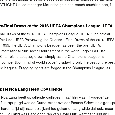
 Under-17 World Cup, with the top three teams in each group earning
 SPOTLIGHT United manager Mourinho gets one-match touchline ban, fi
 incidents yesterday. £50,000 in relation to media com- London The
- ments he made prior to Manchester ceived the ban for being sent to
rpool on 17 Octo- stands during the 0-0 draw with ber 2016,” read the
ter-Final Draws of the 2016 UEFA Champions League UEFA
anchester United Burnley last weekend and the ﬁ ne for “An
Com- manager Jose Mourinho will remarks he made ahead of the
Final Draws of the 2016 UEFA Champions League UEFA. “The oﬃcial
hat Mourinho accepted serve a one match touchline ban League game
 Fair Use. UEFA Previewing the Quarter - Final Draws of the 2016 UEFA
the comments he made on 14 October and pay a £50,000 ($60,000,
 1955, the UEFA Champions League has been the pre- UEFA.
000 ﬁ ne for 2016 constituted improper conduct but PICTURE: E55,000
ternational club soccer tournament in the world Logo.” Fair Use.
un- being sent to the stands. denied they brought the game into dis- El
Champions League, known simply as the Champions League, is
nho unleashes a powerful shot against Al Sailiya yesterday.
ompe- tition in all of world soccer, displaying only the best of the best
ic leagues. Bragging rights are forged in the Champions League, as
 who don’t normally get to play each other (Chelsea vs. PSG, Bayern
.). To better grasp the magnitude of the annual competition, one can
ons League to winning the Super Bowl in the United States; it is the
psel Noa Lang Heeft Opvallende
ctive sport. Cristiano Ronaldo, one of the most accomplished soc-
gainst cer players in world soccer today, holds high praise for the FC
oa Lang heeft opvallende krulletjes, maar hier was hij vroeger zelf
ns international competition, “The high point of my career League on
t? In zijn jeugd was de Duitse middenvelder Bastian Schweinsteiger zijn
winning the Champions League. No one will ever erase 1 Use.
jn haren altijd stijl naar de zijkant toe gekamd. Lang wilde dat ook, maar
y memory.” (Ronaldo). PREVIEWING THE QUARTERFINAL DRAWS OF
ullen. Gelukkig was Lang geen fan van David Luiz, want dat duurt wel