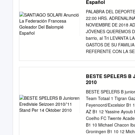
Español
verdammt, um vier Spielt
eingreifen zu können. Wäh
PALABRA DEL DEPORTE 
Gelb spricht, hat Grün-W
22:00 HRS. ADRENALIN
Gegner bestehen zu könne
NOVIEMBRE DE 2018 A
unnötig, es war zugleich 
JÓVENES QUEREMOS DE
überhaupt: 57 Punkte nach
barrio, al Tri LEVANT
in der Meistersaison 200
GASTOS DE SU FAMILIA
Wölfe besser. Positiv is
REFERENTE CON LA SE
Otavio zwei zuletzt gesp
POR PUNTOS Foto: Mexspo
dürfte zu Ende diese let
del Jefes y Carneros cue
wieder eine Option sein.
partidos que lleva hast
BESTE SPELERS B Jun
el momento en diferente
2010
MARTES 13 DE NOVIEMB
XICOTÉNCATL u CUMPLE
BESTE SPELERS B juniore
jugadores que se niegan
Team Totaal 1 Tigran Ga
MUNDIAL FEMENIL SUB 17
Feyenoord/Excelsior B1 
respeta, por algo lo 7, 
AZ B1 12 Yassine Ayoub F
importante MUNDIAL FEME
Coelho FC Twente Academ
a mí me pone URUGUAY GH
B1 10 Michael Chacon I
HRS. el sacrificio del c
Groningen B1 10 12 Mic