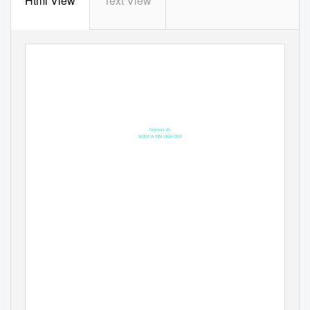
Html View
Text View
Giornata 26
SERIE A TIM 2020-2021