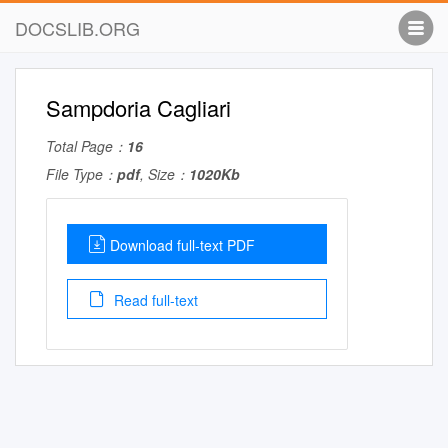
DOCSLIB.ORG
Sampdoria Cagliari
Total Page：
16
File Type：
pdf
, Size：
1020Kb
Download full-text PDF
Read full-text