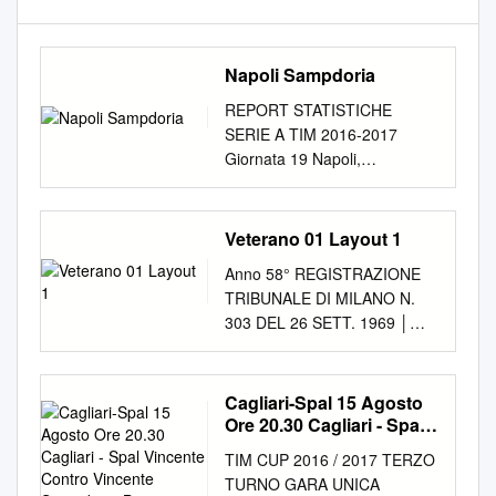
Napoli Sampdoria
REPORT STATISTICHE
SERIE A TIM 2016-2017
Giornata 19 Napoli,
07/01/2017 STADIO SAN
PAOLO 20:45 NAPOLI NAP 2
1 SAM SAMPDORIA
Veterano 01 Layout 1
FORMAZIONI NAPOLI
Anno 58° REGISTRAZIONE
SAMPDORIA 25 PEPE REINA
TRIBUNALE DI MILANO N.
(P) 1 CHRISTIAN PUGGIONI
303 DEL 26 SETT. 1969 │
(P) 2 ELSEID HYSAJ 13
ISSN 2464-983X @unvsnews
PEDRO PEREIRA 21 VLAD
unvs.it POSTE ITALIANE Spa
CHIRICHES 26 MATIAS
- Spedizione in abb. post. -
Cagliari-Spal 15 Agosto
SILVESTRE 62 LORENZO
D.L. 353/2003 (conv. in L.
Ore 20.30 Cagliari - Spal
TONELLI 37 MILAN
27/02/2004 n. 46) art. 1,
Vincente Contro
SKRINIAR 3 IVAN STRINIC 19
TIM CUP 2016 / 2017 TERZO
Vincente Sampdoria-
comma 2, DCB Milano T 5 n.
VASCO REGINI 5 ALLAN 8
TURNO GARA UNICA
Bassano
1 / gennaio-marzo 2019 U