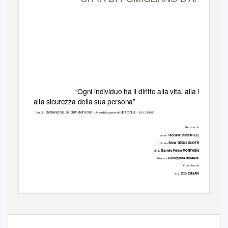
PIANO COMUNALE DI
PROTEZIONE CIVILE
2012
“Ogni individuo ha il diritto alla vita, alla libertà e
alla sicurezza della sua persona”
Dichiarazione dei Diritti dell’Uomo
dell’O.N.U.
(art. 3 -
- Assemblea generale
- 10.12.1948)
Redatto da:
Riccardi CICCARELLI
geom.
Silvia DEGLI ONOFRI
dott.ssa
. Daniele Felice MONTAGNA
dott
Giuseppina ROMANO
dott.ssa
Coordinatore
Ciro CUSANO
Ing.