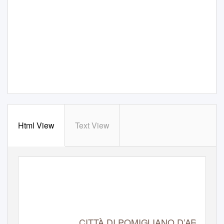
Html View
Text View
CITTÀ DI POMIGLIANO D’ARCO