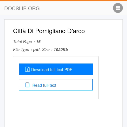
DOCSLIB.ORG
Città Di Pomigliano D'arco
Total Page：
16
File Type：
pdf
, Size：
1020Kb
Download full-text PDF
Read full-text