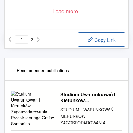
Load more
2
Copy Link
Recommended publications
Studium Uwarunkowań I
Kierunków
Zagospodarowania
STUDIUM UWARUNKOWAŃ I
Przestrzennego Gminy
KIERUNKÓW
Somonino
ZAGOSPODAROWANIA
PRZESTRZENNEGO GMINY