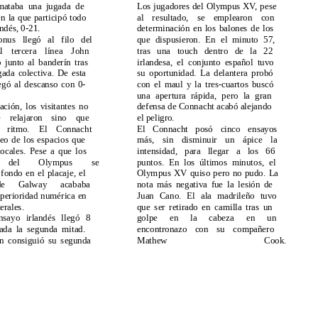
emataba una jugada de
Los jugadores del Olympus XV, pese
en la que participó todo
al resultado, se emplearon con
andés, 0-21.
determinación en los balones de los
nus llegó al filo del
que dispusieron. En el minuto 57,
l tercera línea John
tras una touch dentro de la 22
junto al banderín tras
irlandesa, el conjunto español tuvo
gada colectiva. De esta
su oportunidad. La delantera probó
egó al descanso con 0-
con el maul y la tres-cuartos buscó
una apertura rápida, pero la gran
ación, los visitantes no
defensa de Connacht acabó alejando
 relajaron sino que
el peligro.
l ritmo. El Connacht
El Connacht posó cinco ensayos
leo de los espacios que
más, sin disminuir un ápice la
locales. Pese a que los
intensidad, para llegar a los 66
del
Olympus
se
puntos. En los últimos minutos, el
fondo en el placaje, el
Olympus XV quiso pero no pudo. La
de Galway acababa
nota más negativa fue la lesión de
uperioridad numérica en
Juan Cano. El ala madrileño tuvo
erales.
que ser retirado en camilla tras un
nsayo irlandés llegó 8
golpe en la cabeza en un
ada la segunda mitad.
encontronazo con su compañero
in consiguió su segunda
Mathew
Cook.