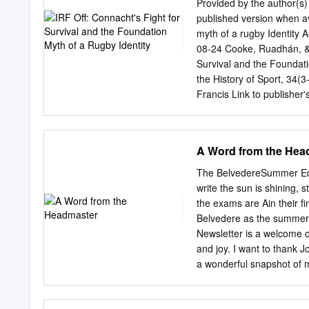
Provided by the author(s)
published version when ava
myth of a rugby Identity
08-24 Cooke, Ruadhán, & 
Survival and the Foundati
the History of Sport, 34
Francis Link to publisher
http://hdl.handle.net/10
Downloaded 2021-09-28T1
item record link abov
A Word from the Hea
MYTH OF A RUGBY IDENT
website describes its crest
The BelvedereSummer 
eagle and an arm wielding
write the sun is shining,
the sword over the provinc
the exams are Ain their fi
briefly the history of Con
Belvedere as the summer 
2002/03 season. In revie
Newsletter is a welcome o
ultimately prompted the IR
and joy. I want to thank 
critically assess the leg
a wonderful snapshot of m
the immediate survival of 
engaged in. I hope it con
story of Connacht Rugby wi
College. None of this woul
economic and social margi