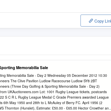
Copy Lin
Sporting Memorabilia Sale
rting Memorabilia Sale - Day 2 Wednesday 05 December 2012 10:30
tioneers The Clive Pavilion Ludlow Racecourse Ludlow SY8 2BT
ioneers (Three Day Golfing & Sporting Memorabilia Sale - Day 2)
from UKAuctioneers.com Lot: 1001 Rugby League tickets, postcards
22 S C R L Rugby League Medal C Grade Premiers awarded League
ts 6th May 1950 and 28th to L McAuley of Berry FC. April 1956 (2
 WS Thornton (Hunslet), Estimate: £50.00 - £65.00 Hector Crowther and