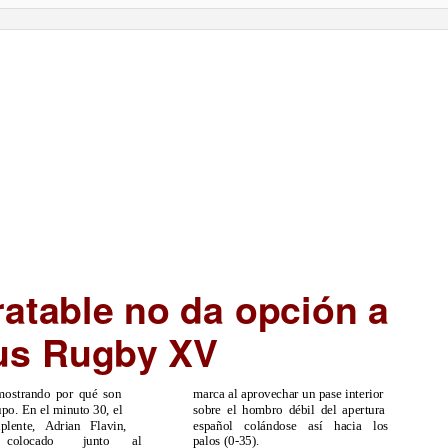
09/2010.
25 de Enero
de 2010
atable no da opción a
us Rugby XV
mostrando por qué son
marca al aprovechar un pase interior
upo. En el minuto 30, el
sobre el hombro débil del apertura
plente, Adrian Flavin,
español colándose así hacia los
 colocado
junto
al
palos (0-35).