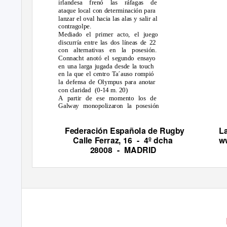
irlandesa frenó las ráfagas de
ataque local con determinación para
lanzar el oval hacia las alas y salir al
contragolpe.
Mediado el primer acto, el juego
discurría entre las dos líneas de 22
con alternativas en la posesión.
Connacht anotó el segundo ensayo
en una larga jugada desde la touch
en la que el centro Ta´auso rompió
la defensa de Olympus para anotar
con claridad
(0-14 m. 20)
A partir de ese momento los de
Galway monopolizaron la posesión
Federación Española de Rugby
La
Calle Ferraz, 16
- 4º
dcha
w
28008 - MADRID