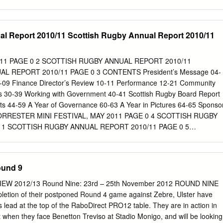
et RLFC, Hunslet Schoolsâ€™ Rugby League Handbook 1963-64,
 Union 1938-39 and Leicester City v Sheffield United (FA Cup semi-
h March 1961 (9) Lot: 1002 Estimate: £20.00 - £30.00 Keighley v Widne
l Report 2010/11 Scottish Rugby Annual Report 2010/11
Cup Final programme 1937 played at Wembley on 8th May. Widnes
d and marked, staple rusted therefore centre pages loose. Lot: 1009
.00 A collection of Rugby League programmes 1947-1973 Great Britain
11 PAGE 0 2 SCOTTISH RUGBY ANNUAL REPORT 2010/11
ber 1947, Great Britain v Australia 21st November 1959, Great Britai
L REPORT 2010/11 PAGE 0 3 CONTENTS President’s Message 04-
960 (World Cup Series), Hull v St Helens 15th April Lot: 1003 1961
-09 Finance Director’s Review 10-11 Performance 12-21 Community
l), Huddersfield v Wakefield Rugby League Championship Final
s 30-39 Working with Government 40-41 Scottish Rugby Board Report
nity 19th May 1962 (Championship final), Bradford Northern includin
ts 44-59 A Year of Governance 60-63 A Year in Pictures 64-65 Sponso
 1973, 1975, 1978 and
FORRESTER MINI FESTIVAL, MAY 2011 PAGE 0 4 SCOTTISH RUGBY
1 SCOTTISH RUGBY ANNUAL REPORT 2010/11 PAGE 0 5
IAN M cLAUCHLAN ONE OF THE GREAT PRIVILEGES and keep
ers to take up and enjoy OF THIS ROLE OF PRESIDENT IS our great
 OUR RUGBY On that note, the standard of our school and youth
und 9
essive to witness, giving real grounds for CLUBS AND SEEING, AT
ptimism for the future of the game. THE GREAT WORK THAT IS
IEW 2012/13 Round Nine: 23rd – 25th November 2012 ROUND NINE
gger lads, another personal highlight from ON WITH SO MANY
tion of their postponed Round 4 game against Zebre, Ulster have
 was watching the sevens at Melrose in April, AND TALENTED
s lead at the top of the RaboDirect PRO12 table. They are in action in
y the ﬁnal game where Melrose won their own ACROSS SCOTLAND.
ht when they face Benetton Treviso at Stadio Monigo, and will be looking