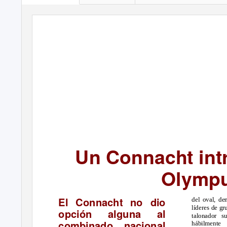
Número 20
Temporada 20
Un Connacht intr
Olymp
El Connacht no dio
del oval, de
líderes de gr
opción alguna al
talonador su
combinado nacional
hábilmente