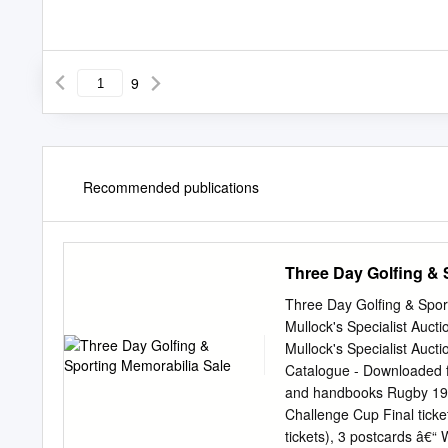
9
Recommended publications
Three Day Golfing & 
Three Day Golfing & Spo
Mullock's Specialist Auc
Mullock's Specialist Auct
Catalogue - Downloaded 
and handbooks Rugby 19
Challenge Cup Final ticke
tickets), 3 postcards â€“