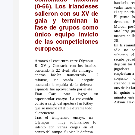
banderín, r
(0-66). Los irlandeses
varias fases 
salieron con su XV de
el equipo irl
El punto bo
gala y terminan la
descanso. E
fase de grupos como
Muldon posó 
otra larga ju
único equipo invicto
manera se ll
de las competiciones
28.
En la reanud
europeas.
sólo no se
subieron e
sacaba petró
Arrancó el encuentro entre Olympus
dejaban los 
R. XV y Connacht con los locales
jugadores
buscando la 22 rival. Sin embargo,
empleaban a 
apenas habían transcurrido
2
conjunto 
minutos, una patada
a
seguir
creando la s
buscando la espalda de la defensa
uno de los lat
española fue aprovechada por el ala
El quinto e
Fion
Carr,
para
lograr
un
minutos entr
espectacular ensayo. La conversión
Adrian Flav
corrió a cargo del apertura Ian Kitley
que se mostró infalible durante todo
el encuentro.
Tras el tempranero ensayo, un
Olympus
muy voluntarioso lo
intentó con varias cargas en el
centro del campo. Si bien la defensa