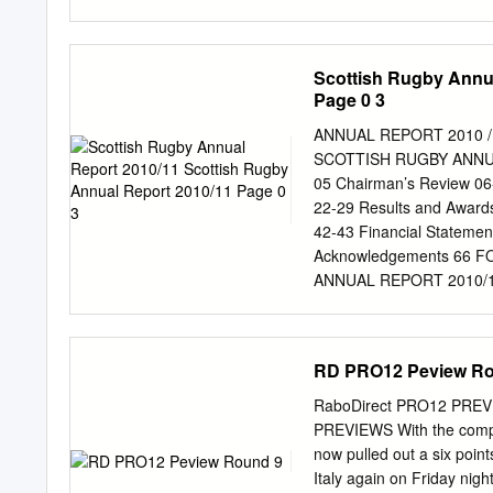
Frank Dawson and Hunsl
Hunslet Schoolsâ€™ Rugby
final) at Elland Road 18t
Scottish Rugby Annua
Rugby League Challenge 
Page 0 3
won 18-5. Folded, crease
Estimate: £100.00 - £150
ANNUAL REPORT 2010 /
v New Zealand 20th Decem
SCOTTISH RUGBY ANNUA
v Australia 8th October 1
05 Chairman’s Review 06
(Challenge Cup semi-fina
22-29 Results and Award
programmes 1959-1988 Tri
42-43 Financial Statemen
1959, 1960, 1968, 1969,
Acknowledgements 66 
ANNUAL REPORT 2010/1
PRESIDENT’S MESSAGE 
encouraging the youngst
game. TRAVELLING ROUND
RD PRO12 Peview Ro
games has also been impr
FIRST HAND, continued o
RaboDirect PRO12 PREV
GOING Turning to the bi
PREVIEWS With the comple
ENTHUSIASTIC the season
now pulled out a six point
YOUNGSTERS particularl
Italy again on Friday nig