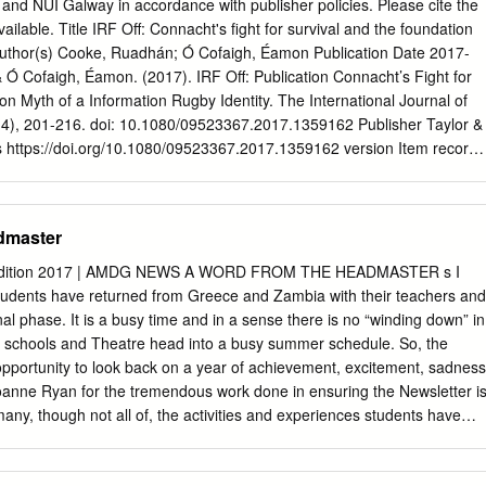
 and NUI Galway in accordance with publisher policies. Please cite the
ilable. Title IRF Off: Connacht's fight for survival and the foundation
 Author(s) Cooke, Ruadhán; Ó Cofaigh, Éamon Publication Date 2017-
Ó Cofaigh, Éamon. (2017). IRF Off: Publication Connacht’s Fight for
on Myth of a Information Rugby Identity. The International Journal of
(3-4), 201-216. doi: 10.1080/09523367.2017.1359162 Publisher Taylor &
's https://doi.org/10.1080/09523367.2017.1359162 version Item record
379/7027 DOI http://dx.doi.org/10.1080/09523367.2017.1359162
8:24:13Z Some rights reserved. For more information, please see th
e. IRF OFF: CONNACHT’S FIGHT FOR SURVIVAL AND THE FOUNDATIO
dmaster
ITY Ruadhán Cooke & Éamon Ó Cofaigh The Connacht Rugby
 as ‘a modified version of the provincial flag consisting of a dimidiated
Edition 2017 | AMDG NEWS A WORD FROM THE HEADMASTER s I
 a sword’. Little could Connacht have suspected that the arm wielding
 students have returned from Greece and Zambia with their teachers and
e would one day be that of its own parent body. This article will retrac
nal phase. It is a busy time and in a sense there is no “winding down” in
nacht Rugby, focusing in particular on the near-death experience of the
schools and Theatre head into a busy summer schedule. So, the
wing the media coverage of a three-week window of protest which
pportunity to look back on a year of achievement, excitement, sadness
FU to reverse its plan to disband the professional team, this article will
Joanne Ryan for the tremendous work done in ensuring the Newsletter i
acy of the protest movement whose lasting achievements include not just
any, though not all of, the activities and experiences students have
the franchise but its more recent successes on and off the field.1 The
veys the energy and enthusiasm of all those engaged in the life of the
ll be situated in the context of its geographic location and history of
d be possible without the generosity of spirit of the College staff who
nalisation.