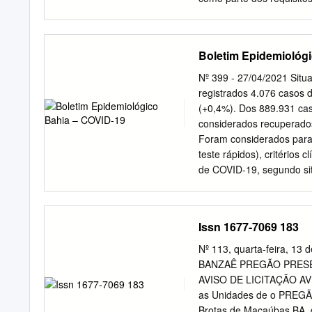
Orientador: Prof. Dr. 
DA BAHIA INSTITUTO 
GIANCARLOS DA SILVA
Boletim Epidemiológ
UTILIZANDO ANÁLISE MUL
Química Salvador, 30 de
Nº 399 - 27/04/2021 Situ
_____________________
registrados 4.076 casos 
Universidade Federal da 
(+0,4%). Dos 889.931 cas
_____________________
considerados recuperados
Analítica Inorgânica), P
Foram considerados para 
_____________________
teste rápidos), critérios 
Universidade Federal de
de COVID-19, segundo sit
fins de um manancial, pr
Confirmados laboratoria
como objetivo, avaliar e i
imunológico 3073 0,14 Co
clínico epidemiológico 6
Issn 1677-7069 183
dos municípios* 2091 0,
193784 8,52 Total 227562
Nº 113, quarta-feira, 1
permanece sendo acompan
BANZAÊ PREGÃO PRESE
Ve/ Divep e GAL/Lacen, d
AVISO DE LICITAÇÃO AVIS
casos confirmados por Co
as Unidades de o PREGÃ
observa-se que da 14ª S
Brotas de Macaúbas BA,