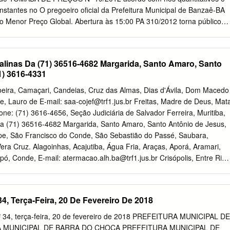
sos confirmados de COVID-19 na Bahia, com incremento de
nstantes no O pregoeiro oficial da Prefeitura Municipal de Banzaê-BA
se período. Página 2/19 Até 27/04/2021 no Estado da Bahia, o
po Menor Preço Global. Abertura às 15:00 PA 310/2012 torna público
 foi de 5.983,51/100.000 habitantes.
teressados, a realização do horas do dia 26/06/2012 e será realizada
 A Comissão Permanente de Licitação da Prefeitura Muni- Pregão
P, objetivando Contratação de Em- formações: junto a Comissão
Salinas Da (71) 36516-4682 Margarida, Santo Amaro, Santo
 situada à Praça cipal de CHORROCHÓ, Estado da Bahia, torna públic
1) 3616-4331
 fornecimento de Calcário para atender agricultores fa- dos Poderes 9
2:00/Telefone: 3644- aos interessados que se encontra a disposição o
oeira, Camaçari, Candeias, Cruz das Almas, Dias d'Ávila, Dom Macedo
ares do município de Banzaê - Bahia - Nos termos do Convênio
pe, Lauro de E-mail:
saa-cojef@trf1.jus.br
Freitas, Madre de Deus, Mat
2012, Tipo Menor Preço Global, regida pela Lei nº 762546 celebrado
ne: (71) 3616-4656, Seção Judiciária de Salvador Ferreira, Muritiba,
édio do Ministério da PREGÃO PRESENCIAL No- 22/2012 8.666/93,
da (71) 36516-4682 Margarida, Santo Amaro, Santo Antônio de Jesus,
o de firma especializada visando a Agricultura, Pecuária e
pe, São Francisco do Conde, São Sebastião do Passé, Saubara,
e seus anexos estarão execução de Obras e Serviços de Engenharia
era Cruz. Alagoinhas, Acajutiba, Água Fria, Araças, Aporá, Aramari,
posição na sede da P.M.B, na Praça N.
ipó, Conde, E-mail:
atermacao.alh.ba@trf1.jus.br
Crisópolis, Entre Rios
bseção Judiciária de Alagoinhas Telefone: (75) 3422-6729 Itanagra,
 Soure, Telefone Celular: (75) 98864-6553 Olindina, Ribeira de Amparo
al, Sátiro Dias, Teodoro Sampaio. Barreiras, Angical, Baianópolis,
4, Terça-Feira, 20 De Fevereiro De 2018
atolândia, Cotegipe, Cristópolis, E-mail:
01vara.bes@trf1.jus.br
ís Eduardo Magalhães, Subseção Judiciária de Barreiras Telefone: 77
 34, terça-feira, 20 de fevereiro de 2018 PREFEITURA MUNICIPAL DE
uém do São Francisco, Riachão Telefone com Whatsapp: (89) 99993
A MUNICIPAL DE BARRA DO CHOÇA PREFEITURA MUNICIPAL DE