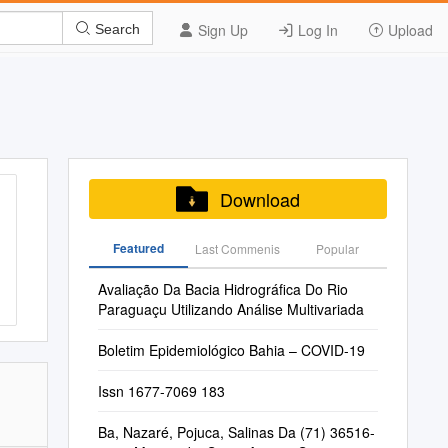
Sign Up
Log In
Upload
Search
Download
Featured
Last Commenis
Popular
Avaliação Da Bacia Hidrográfica Do Rio
Paraguaçu Utilizando Análise Multivariada
Boletim Epidemiológico Bahia – COVID-19
Issn 1677-7069 183
Ba, Nazaré, Pojuca, Salinas Da (71) 36516-