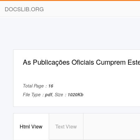
DOCSLIB.ORG
As Publicações Oficiais Cumprem Est
Total Page：
16
File Type：
pdf
, Size：
1020Kb
Html View
Text View