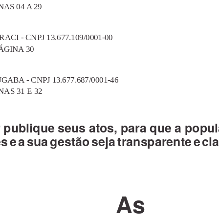
AS 04 A 29
I - CNPJ 13.677.109/0001-00
ÁGINA 30
BA - CNPJ 13.677.687/0001-46
NAS 31 E 32
r publique seus atos, para que a popu
e
s
ea
s
ua gestã
o
s
eja transparent
e
e
c
la
As