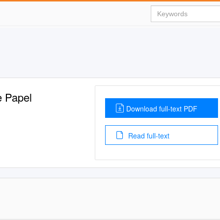
e Papel
Download full-text PDF
Read full-text