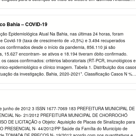
Leonardo Sena Gomes Teixeira Salvador 2010 UNIVERSIDADE FEDERAL
DE QUÍMICA PROGRAMA DE PÓS-GRADUAÇÃO EM QUÍMICA
 SOUZA AVALIAÇÃO DA BACIA HIDROGRÁFICA DO RIO PARAGUAÇU
ico Bahia – COVID-19
TIVARIADA Dissertação para obtenção do grau de Mestre em
 março de 2010 Banca Examinadora: Leonardo Sena Gomes Teixeira
ação Epidemiológica Atual Na Bahia, nas últimas 24 horas, foram
___________________________ Doutor em Química, UFBA
de Covid-19 (taxa de crescimento de +0,5%) e 3.494 recuperados
Bahia Sergio Luis Costa Ferreira
os confirmados desde o início da pandemia, 856.110 já são
_______________________________ Doutor em Química (Química
, 15.627 encontram- se ativos e 18.194 tiveram óbito confirmado.
UC-Rio Universidade Federal da Bahia Rennan Geovanny Oliveira Arauj
os casos confirmados: critérios laboratoriais (RT-PCR, imunológicos e
________________________ Doutor em Química, UFBA
clínico-epidemiológico e clínico imagem. Tabela 1. Distribuição dos caso
 Sergipe RESUMO Fontes de poluição podem comprometer os diverso
uação da investigação. Bahia, 2020-2021*. Classificação Casos N %
incipalmente o fim mais nobre, o consumo humano. Este trabalho tem
lmente RT-PCR 531458 23,35 Confirmados laboratorialmente
nterpretar os fatores físicos, químicos e biológicos
nfirmados laboratorialmente teste rápido 346137 15,21 Confirmados
052 0,27 Confirmados clínico imagem 1120 0,05 Aguardando validação
09 Total 889931 39,11 Descartados 1191910 52,38 Em investigação
5 100 *Casos confirmados de covid-19 cuja condição clinica
3 de junho de 2012 3 ISSN 1677-7069 183 PREFEITURA MUNICIPAL DE
hada ou aguardando autorização pelos municipios. Fonte: e-SUS-
NCIAL No- 21/2012 PREFEITURA MUNICIPAL DE CHORROCHÓ
ados obtidos em 27/04/2021. Figura 1. Distribuição do acumulado de
O DE LICITAÇÃO o Objeto: Aquisição de Placas de Sinalização para
vid-19 por semana epidemiológica Bahia, 2020-2021.** Na Figura 1,
O PRESENCIAL N- 44/2012/PP Saúde da Família do Município de
emana Epidemiológica (SE) de 2020 a 16º SE de 2021 houve um
 de TOMADA DE PREÇOS N- 19/2012 acordo com nos quantitativos e