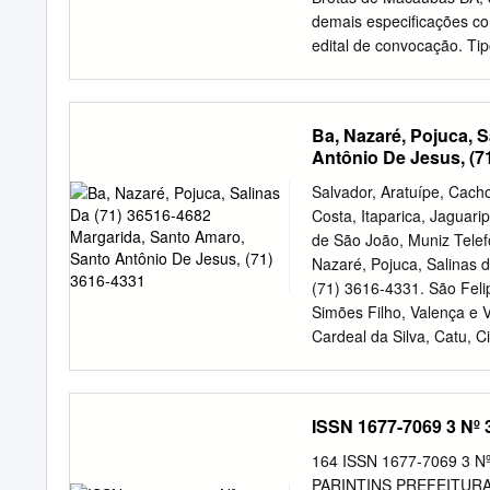
aumento do número de ca
demais especificações co
262.043,75% de casos nes
edital de convocação. Ti
coeficiente de incidência
para conhecimento dos in
na Prefeitura. Edital/In-
Presencial no- 44/2012/P
Ba, Nazaré, Pojuca, 
Permanente de Licitação
Antônio De Jesus, (7
e da ciência presa para o
- Centro, das 08:00 às 1
Salvador, Aratuípe, Cach
Edital da Tomada de mili
Costa, Itaparica, Jaguari
2152/2153. Preço nº 019/
de São João, Muniz Telefo
com a UNIÂO por interm
Nazaré, Pojuca, Salinas 
que objetiva a Contrataçã
(71) 3616-4331. São Feli
Abastecimento. O Edital 
Simões Filho, Valença e V
para Construção de à dis
Cardeal da Silva, Catu, C
Esplanada, Inhambupe, Su
Itapicuru, Jandaíra, Nova
Ribeira do Pombal, Rio Re
ISSN 1677-7069 3 Nº 3
Brejolândia, Buritirama, C
Formosa do Rio Preto, Lu
164 ISSN 1677-7069 3 Nº
3611 8896 Mansidão, Muq
PARINTINS PREFEITUR