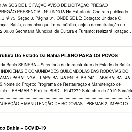
ita de Cássia, São Desidério, Wanderley. Campo Formoso, Andorinha,
AVISOS DE LICITAÇÃO AVISO DE LICITAÇÃO PREGÃO
 Caldeirão Grande, Cansanção, Capim Grosso, Filadélfia, Gavião,
REGÃO PRESENCIAL Nº 16/2018 No Extrato de Contrato publicado
epip.01vara.cfs@trf1.jus.br
Subseção Judiciária de Campo Jaguarari,
O.U nº 75, Seção 3, Página 31, ONDE SE LÊ: Dotação: Unidade O
a, Monte Telefone: (74) 3645-1605 Formoso Santo, Nordestina,
oça - Bahia, comunica que Torna público, objeto de contratação de
onto Telefone Celular: (74) 99963-2212 Novo, Quixabeira, São José d
09.00 Secretaria Municipal de Cultura e Turismo; realizará licitação
do Bonfim, Serrolândia, Umburanas, Várzea da Roça, Várzea do Poço,
do contratação de pessoa especializada para prestação de serviços
Belmonte, Guaratinga, Itabela, E-mail:
atermacao.eus.ba@trf1.jus.br
r ao Programa de Trabalho: 23.695.2076.10V0. 0219 - Realização de
uruçu, Porto Seguro, Santa Telefone Geral: (73) 3261-7070 Subseção
 prover serviços de telecomunicações - Gabinete do Prefeito, Fundos
estrutura Do Estado Da Bahia PLANO PARA OS POVOS
ruz Cabrália.
 durante o Obras de Infraestrutura Turística; Natureza da Despesa:
ados ip, com velocidade de 50mbps e serviços lan to lan exercício de
a Bahia SEINFRA – Secretaria de Infraestrutura do Estado da Bahia
OTE. Sessão: 06/03/2018, Obras e Instalações; Fonte do Orçamento:
 INDÍGENAS E COMUNIDADES QUILOMBOLAS DAS RODOVIAS DO
internet - porta de acesso, fibra ótica e roteador de borda) para
RAMA / PARATINGA – LAPA; BA 148 ENTR. BR 242 – ABAIRA; BA 148 
e licitações. Ministério do Turismo; Valor R$ 3.013.121,32 (três
 Nome do Projeto: Programa de Restauração e Manutenção de
 demandas de todas as secretarias do município de barra do mil, cent
ahia – PREMAR 2 Projeto: BIRD – P147272 Setembro de 2019 Sumári
ta e dois centavos); Unidade choça-ba. O pregão será realizado, no
.................................................................................................. 3
puta: Canudos-BA, 19 de fevereiro de 2018. Orçamentária: 02.09.00
AURAÇÃO E MANUTENÇÃO DE RODOVIAS - PREMAR 2, IMPACTOS
turismo; Programa de 28/02/2018 às 14:00h.
STE PLANO .............................................. 4 2.1
......................................................................... 4 2.2
CREMA NOS POVOS INDÍGENAS E COMUNIDADES QUILOMBOLAS
ico Bahia – COVID-19
 INFLUÊNCIA DO PROGRAMA ............... 5 2.3 RODOVIAS E