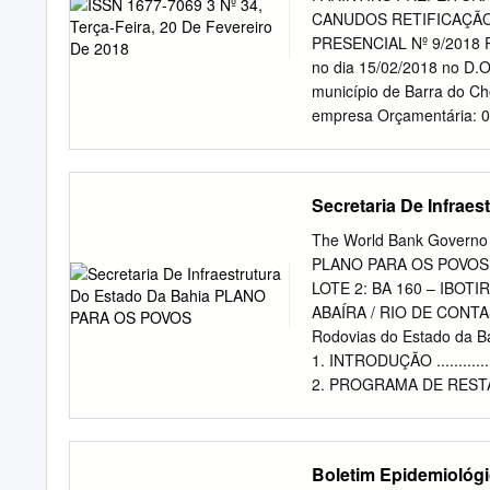
3333 das Neves, Santa R
CANUDOS RETIFICAÇÃO 
Antônio Gonçalves, Caém,
PRESENCIAL Nº 9/2018 P
Itiúba, Jacobina, E-mail:
s
no dia 15/02/2018 no D.
Miguel Calmon, Mirangab
município de Barra do Ch
Ourolândia, Pindobaçu, P
empresa Orçamentária: 02.
Jacuípe, Saúde, Senhor 
do tipo presencial, visan
Várzea Nova. Eunápolis, 
gráficos, visando atende
Itagimirim, Itapebi, Juc
jurídica especializada em
Secretaria De Infra
Judiciária de Eunápolis C
Municipais e Secretarias,
4.4.4.0.41- trânsito de d
The World Bank Governo d
2018. Menor preço por L
PLANO PARA OS POVOS
777 - Governo Federal - (
LOTE 2: BA 160 – IBOTI
10:30hs. Editais na sala d
ABAÍRA / RIO DE CONTAS
milhões, treze atender às
Rodovias do Estado da B
e vinte e um reais e trin
1. INTRODUÇÃO ......................
prédio da prefeitura. dis
2. PROGRAMA DE REST
secretaria de cultura e 
E COMUNIDADES ENVOLVIDAS NE
COMPONENTES DO PROGRAMA ......
IMPACTOS DAS OBRAS 
Boletim Epidemiológ
PRESENTES NAS ÁREAS DE