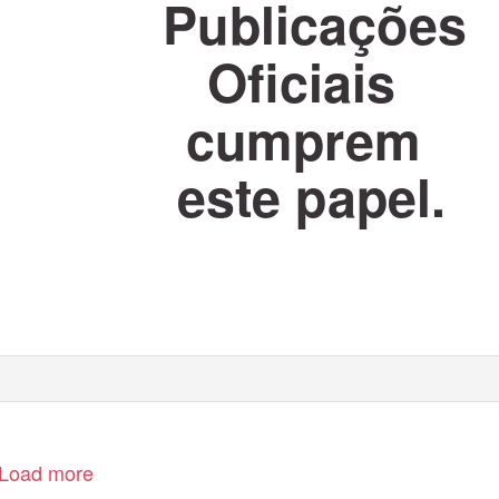
Publicações
Oficiais
cumprem
este papel.
o site www.sertaohoje.com.br/publicacoes
Load more