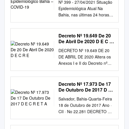
(18,74%) casos, dentre o total
Nº 399 - 27/04/2021 Situação
PREGÃO PRESENCIAL N°
de 146.161 notificados, com
Epidemiológica Atual Na
69/2019 PREGÃO
descarte de 44.634 (30,54%)
Bahia, nas últimas 24 horas,
PRESENCIAL Nº 46/2019 O
casos por critério laboratorial.
foram registrados 4.076 casos
Pregoeiro torna público aos
Permanecem em investigação
de Covid-19 (taxa de
interessados que, realizar-se-
epidemiológica 74.131
crescimento de +0,5%) e
Decreto Nº 19.649 De 20
á a licitação: O Município de
(50,72%) casos (Tabela 1).
3.494 recuperados (+0,4%).
De Abril De 2020 D E C R
Canudos/BA faz saber que
Tabela 1. Distribuição dos
Dos 889.931 casos
E
realizará licitação na
DECRETO Nº 19.649 DE 20
casos de COVID-19, segundo
confirmados desde o início da
modalidade Processo
DE ABRIL DE 2020 Altera os
situação da investigação.
pandemia, 856.110 já são
Administrativo 0231/2019.
Anexos I e II do Decreto nº
Bahia, 2020*. Classificação
considerados recuperados,
Modalidade Pregão
19.586, de 27 de março de
Casos N % Confirmados
15.627 encontram- se ativos e
Presencial N° 00069/2019.
2020, na forma que indica, e
laboratorialmente 21537
18.194 tiveram óbito
Tipo Pregão Presencial
dá outras providências. O
14,74 Confirmados clínico
Decreto Nº 17.973 De 17
confirmado. Foram
NºPP046/2019. Objeto:
GOVERNADOR DO ESTADO
epidemiológica 963 0,66
De Outubro De 2017 D E
considerados para os casos
Contratação de empresa para
DA BAHIA, no uso da
C R E T A
Confirmados teste rápido
confirmados: critérios
Salvador, Bahia-Quarta-Feira
aquisição de Menor Preço por
atribuição que lhe confere o
4456 3,05 Aguardando
laboratoriais (RT-PCR,
18 de Outubro de 2017 Ano ·
Lote - OBJETO: Contratação
inciso V do art. 105 da
validação dos municípios* 440
imunológicos e teste rápidos),
CII · No 22.281 DECRETO Nº
de empresa para prestação
Constituição Estadual, D E C
0,30 Total 27396 18,74
critérios clínico-
17.973 DE 17 DE OUTUBRO
de serviços de medicamentos,
R E T A Art. 1º - O Anexo I do
Descartados 44634 30,54 Em
epidemiológico e clínico
DE 2017 Altera o Decreto nº
material penso, material
Decreto nº 19.586, de 27 de
investigação 74131 50,72
imagem. Tabela 1.