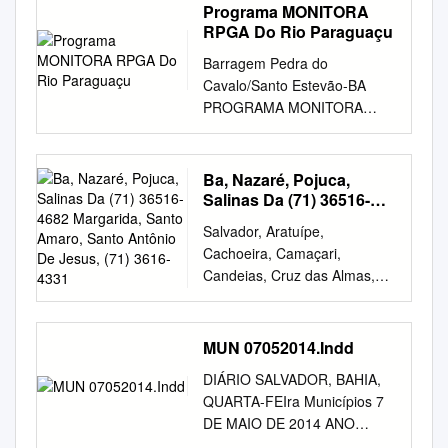
14.497, de 24 de maio de
odontológico e material de
Programa MONITORA
março de 2020, passa a
Total 146161 100 *Casos
Distribuição dos casos de
2013, que estabelece
laboratório para fornecimento
RPGA Do Rio Paraguaçu
vigorar acrescido dos
confirmados de covid-19 cuja
COVID-19, segundo situação
territórios e correspondentes
de combustíveis, óleo
Municípios de Barro Preto,
condição clinica permanece
Barragem Pedra do
da investigação. Bahia, 2020-
competências das
lubrificante, hidráulico, freio e
Castro Alves, Coração de
sendo acompanhada ou
Cavalo/Santo Estevão-BA
2021*. Classificação Casos N
Coordenadorias Regionais de
graxa, para os veículos
Maria, Dias d’Ávila, Ipirá,
aguarda autorização pelos
PROGRAMA MONITORA
% Confirmados
Polícia do Interior - COORPIN,
manutenção do Hospital
Itabela, Itaberaba, Itamari,
municipios. Fonte: e-SUS-Ve/
QUALIDADE DAS ÁGUAS DO
laboratorialmente RT-PCR
da estrutura do Departamento
Municipal Genário Rabelo de
Mirante, Morpará, Mucugê e
Divep e GAL/Lacen, dados
ESTADO DA BAHIA
531458 23,35 Confirmados
de Polícia do Interior, da
Alcântara e Departamento de
Ribeira do Pombal, na forma
obtidos em 06/06/2020,
CAMPANHA 02/2014 RPGA
laboratorialmente imunológico
Ba, Nazaré, Pojuca,
Polícia Civil da Bahia. O
da Prefeitura Municipal e
do Anexo I deste Decreto. Art.
sujeito a alterações. A
DO RIO PARAGUAÇU
3073 0,14 Confirmados
Salinas Da (71) 36516-
GOVERNADOR DO ESTADO
Barrocas - BA. Data da
2º - Ficam suspensas, a partir
plataforma REDCAP não
GOVERNO DO ESTADO DA
4682 Margarida, Santo
laboratorialmente teste rápido
DA BAHIA, no uso das
Abertura: 16/12/2019, ÀS
Salvador, Aratuípe,
da primeira hora do dia 22 de
permitiu mais a inclusão de
Amaro, Santo Antônio
BAHIA Governador Jaques
346137 15,21 Confirmados
atribuições que lhe são
09:00hs hs. Atenção Básica,
Cachoeira, Camaçari,
abril de 2020, a circulação e a
novos casos suspeitos da
De Jesus, (71) 3616-4331
Wagner SECRETARIA DE
clínico epidemiológico 6052
conferidas pelo inciso XIX do
no exercício de 2020. Tipo:
Candeias, Cruz das Almas,
saída, e, a partir da nona hora
COVID-19 desde o dia
MEIO AMBIENTE – SEMA
0,27 Confirmados clínico
art. 105 da Constituição
Menor preço por lote.
Dias d'Ávila, Dom Macedo
do dia 22 de abril de 2020, a
27/03/2020, assim as
Secretário Eugênio Spengler
imagem 1120 0,05
Estadual, e tendo em vista o
Sessões dia: 17/12/2019,
Costa, Itaparica, Jaguaripe,
chegada de qualquer
notificações de novos casos
INSTITUTO DO MEIO
Aguardando validação dos
disposto nas Leis no 6.074,
Informações e retirada do
Lauro de E-mail:
saa-
transporte coletivo
passaram a ser feitas na nova
MUN 07052014.Indd
AMBIENTE E RECURSOS
municípios* 2091 0,09 Total
de 22 de maio de 1991, e nº
Edital de Licitação, na
cojef@trf1.jus.br
Freitas,
intermunicipal, público e
plataforma
HÍDRICOS Diretora Geral
889931 39,11 Descartados
8.574, de 13 de janeiro de
DIÁRIO SALVADOR, BAHIA,
Prefeitura Municipal de
Madre de Deus, Mata de São
privado, rodoviário e
(http://notifica.saude.gov.br).
Márcia Cristina Telles de
1191910 52,38 Em
2003, D E C R E T A Art. 1º -
QUARTA-FEIra Municípios 7
Barrocas, na Av. as 08:30
João, Muniz Telefone: (71)
hidroviário, nas modalidades
O Ministério da Saúde reforça
Araújo Guedes DIRETORIA
investigação 193784 8,52
O Anexo Único do Decreto nº
DE MAIO DE 2014 ANO
horas. Editais, Informações e
3616-4656, Seção Judiciária
regular, fretamento,
a importância da realização
DE FISCALIZAÇÃO E
Total 2275625 100 *Casos
14.497, de 24 de maio de
XCVIII o REPÚBLICA
Sessão no Setor de licitações,