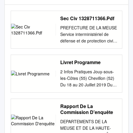
Sec Civ 1328711366.Pdf
PREFECTURE DE LA MEUSE
Service interministériel de
défense et de protection civile
Liste des DAE* /DSA**
opérationnels (tout public et
réservé aux personnels)
Livret Programme
Ancerville Centre de secours
2 Infos Pratiques Jouy-sous-
1 Andernay Porche de la
les-Côtes (55) Chevillon (52)
mairie 1 Bar-le-Duc Leclerc 1
Du 18 au 20 Juillet 2019 Du
Bar-le-Duc A.L Médical 1 Bar-
25 au 28 Juillet 2019 Site de
le-Duc La Poste : centre
l’école des mirabelliers –
courrier+ plateforme coliposte
55200 Jouy-sous-les-Côtes
Rapport De La
3 Bar-le-Duc Sté
Site rue du Fays, école &
Commission D'enquête
d'ambulances AGUIR 2 Bar-
médiathèque – 52170
le-Duc Sté Ambulances
DEPARTEMENTS DE LA
Chevillon Jeudi 18 et Vendredi
barisiennes 9 Bar-le-Duc
MEUSE ET DE LA HAUTE-
19 Juillet 2019 Jeudi 25 et
Maison de retraite Blanpain 1