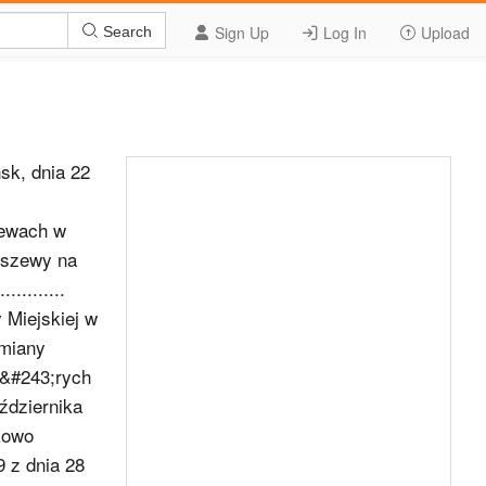
Sign Up
Log In
Upload
Search
, dnia 22
zewach w
rszewy na
............
 Miejskiej w
zmiany
t&#243;rych
ździernika
kowo
009 z dnia 28