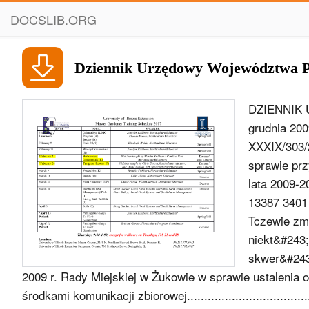
DOCSLIB.ORG
Dziennik Urzędowy Województwa 
DZIENNIK
grudnia 20
XXXIX/303/2
sprawie prz
lata 2009-2012” 
13387 3401 
Tczewie zmi
niekt&#243;
skwer&#243;
2009 r. Rady Miejskiej w Żukowie w sprawie ustalenia
środkami komunikacji zbiorowej..................................