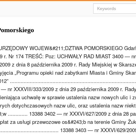
Pomorskiego
 URZĘDOWY WOJEW&#211;DZTWA POMORSKIEGO Gdańsk
09 r. Nr 174 TREŚĆ: Poz: UCHWAŁY RAD MIAST 3400 — nr
009 z dnia 8 października 2009 r. Rady Miejskiej w Skars
yjęcia „Programu opieki nad zabytkami Miasta i Gminy Ska
...................................................................................
— nr XXXVIII/333/2009 z dnia 29 października 2009 r. Rady
eniająca uchwałę w sprawie ustalenia nazw nowych ulic i 
rych dotychczasowych nazw ulic, oraz ustalenia nazw niek
w ............. 13388 3402 — nr XXXVI/627/2009 z dnia 28 pa
 opłat za usługi przewozowe os&#243;b na terenie Gminy Żu
........................................ 13388 3403 — nr XXXVI/629/2