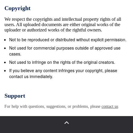
Mirosława Serbinowicza. mnogiej. Jako przykład
Copyright
niech posłużą Sinackiej i Pana Eugeniusza Procyka
We respect the copyrights and intellectual property rights of all
Wsp&#243;lnie opracowano dokument, pierwsze
users. All uploaded documents are either original works of the
słowa ustępu poświęconego – miała sw&#243;j
uploader or authorized works of the rightful owners.
udział w stworzeniu tekstu kt&#243;ry określił
Not to be reproduced or distributed without explicit permission.
jednoznacznie zasady zasadom postępowania
Not used for commercial purposes outside of approved use
pracownika Kodeksu. i wartości, kt&#243;rymi
cases.
powinni kierować urzędu: „My, pracownicy Urzędu,
Not used to infringe on the rights of the original creators.
ma U. Czaplewska się urzędnicy zar&#243;wno w
If you believe any content infringes your copyright, please
contact us immediately.
relacjach z jąc świadomość, że etyka i wartości
Akademia Kształcenia klientami zewnętrznymi, jak i
między moralne odgrywają kluczową rolę w
Support
Zawodowego w Gdańsku sobą. Nawiązali do tego
For help with questions, suggestions, or problems, please
contact us
biorący udział funkcjonowaniu i rozwoju samorzą w
warsztatach Pani Katarzyna Mejna, du, traktujemy
niniejsze zasady jako Sekretarz Miasta Tczewa oraz