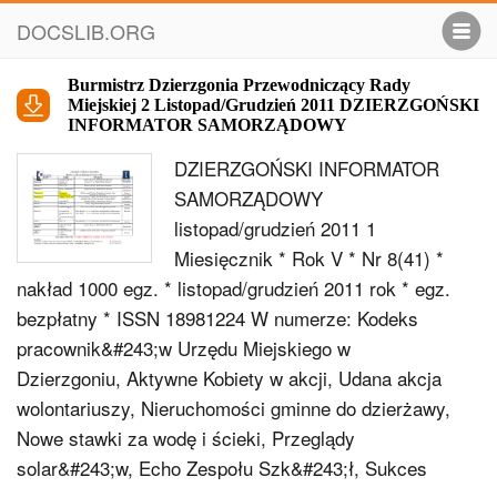
DOCSLIB.ORG
Burmistrz Dzierzgonia Przewodniczący Rady
Miejskiej 2 Listopad/Grudzień 2011 DZIERZGOŃSKI
INFORMATOR SAMORZĄDOWY
DZIERZGOŃSKI INFORMATOR
SAMORZĄDOWY
listopad/grudzień 2011 1
Miesięcznik * Rok V * Nr 8(41) *
nakład 1000 egz. * listopad/grudzień 2011 rok * egz.
bezpłatny * ISSN 18981224 W numerze: Kodeks
pracownik&#243;w Urzędu Miejskiego w
Dzierzgoniu, Aktywne Kobiety w akcji, Udana akcja
wolontariuszy, Nieruchomości gminne do dzierżawy,
Nowe stawki za wodę i ścieki, Przeglądy
solar&#243;w, Echo Zespołu Szk&#243;ł, Sukces