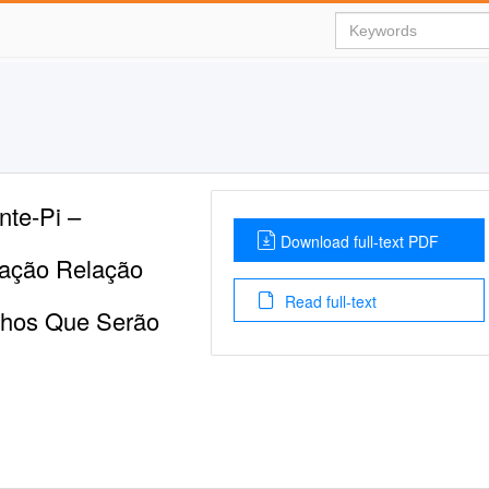
nte-Pi –
Download full-text PDF
cação Relação
Read full-text
nhos Que Serão