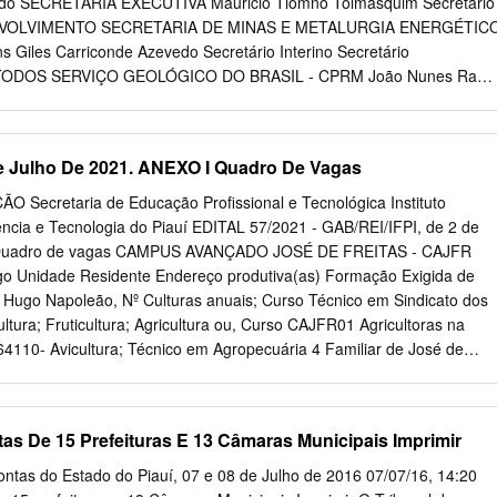
tado SECRETARIA EXECUTIVA Mauricio Tiomno Tolmasquim Secretário
fonte. Relação de Siglas AGESPISA – Águas e Esgotos do Piauí S.A.
VOLVIMENTO SECRETARIA DE MINAS E METALURGIA ENERGÉTIC
 Ambiental APL – Academia Piauiense de Letras APP – Áreas de
s Giles Carriconde Azevedo Secretário Interino Secretário
 CAGED – Cadastro Geral de Empregados e Desempregados
ODOS SERVIÇO GEOLÓGICO DO BRASIL - CPRM João Nunes Rami
antas Diretor Diretor-Presidente José Ribeiro Mendes PROGRAMA
etor de Hidrologia e Gestão Territorial ENERGÉTICO DOS
RODEEM Manoel Barretto da Rocha Neto Diretor de Geologia e
e Julho De 2021. ANEXO I Quadro De Vagas
ugusto Leonelli Diretor Álvaro Rogério Alencar Silva Diretor de
 Aroldo Borba Fernando Pereira de Carvalho Gerente Técnico Diretor
Secretaria de Educação Profissional e Tecnológica Instituto
is e Desenvolvimento Frederico Cláudio Peixinho Chefe do
ncia e Tecnologia do Piauí EDITAL 57/2021 - GAB/REI/IFPI, de 2 de
ia Fernando Antonio Carneiro Feitosa Chefe da Divisão de
I Quadro de vagas CAMPUS AVANÇADO JOSÉ DE FREITAS - CAJFR
ão Ivanaldo Vieira Gomes da Costa Superintendente Regional de
o Unidade Residente Endereço produtiva(as) Formação Exigida de
Castro Timóteo Superintendente Regional de Recife Hélbio Pereira
Hugo Napoleão, Nº Culturas anuais; Curso Técnico em Sindicato dos
 de Belo Horizonte Darlan Filgueira Maciel Chefe da Residência de
ultura; Fruticultura; Agricultura ou, Curso CAJFR01 Agricultoras na
ta Teixeira Chefe da Residência Especial de Teresina Ministério de
 64110- Avicultura; Técnico em Agropecuária 4 Familiar de José de
ia de Desenvolvimento Energético / Secretaria
prinocultura; ou, Curso Técnico em José de Freitas-PI Suinocultura;
a Culturas anuais; Curso Técnico em Sindicato dos Trabalhadores R
ura; Fruticultura; Agricultura ou, Curso Rurais Agricultores e Almendra
as De 15 Prefeituras E 13 Câmaras Municipais Imprimir
cultura; Técnico em Agropecuária 4 Agricultoras Familiares de Jose
nocaprinocultura; ou, Curso Técnico em de Freitas – PI de Freitas,
ontas do Estado do Piauí, 07 e 08 de Julho de 2016 07/07/16, 14:20
cicultura Agroecologia MINISTÉRIO DA EDUCAÇÃO Secretaria de