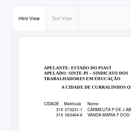
Html View
Text View
APELANTE: ESTADO DO PIAUÍ
APELADO: SINTE-PI – SINDICATO DOS
TRABALHADORES EM EDUCAÇÃO
A CIDADE DE CURRALINHOS Q
CIDADE
Matrícula
Nome
315 073231-1
CARMELITA P DE J A
315 063464-6
VANDA MARIA F DOS