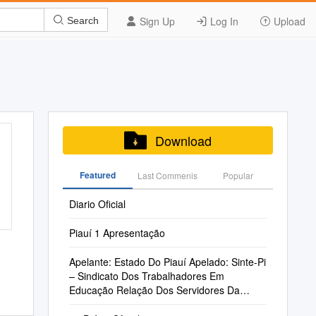
Sign Up
Log In
Upload
Search
Download
Featured
Last Commenis
Popular
Diario Oficial
Piauí 1 Apresentação
Apelante: Estado Do Piauí Apelado: Sinte-Pi
– Sindicato Dos Trabalhadores Em
Educação Relação Dos Servidores Da
Cidade De Curralinhos Que Serão Incluídos