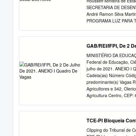
Rousseff Ministra de Es
desde que mencionada a 
SECRETARIA DE DESEN
APA – Áreas de Proteção
André Ramon Silva Martin
Preservação Permanente
PROGRAMA LUZ PARA T
Agamenon Sérgio Lucas D
DE DESENVOLVIMENTO Dir
ESTADOS E MUNICÍPIOS P
GAB/REI/IFPI, De 2 D
Recursos Minerais Paulo A
Administração e Finanças
MINISTÉRIO DA EDUCAÇÃO 
de Relações Instituciona
Federal de Educação, Ciê
Departamento de Hidrolog
julho de 2021. ANEXO 
Hidrogeologia e Exploraç
Cadeia(as) Número Códig
Salvador José Wilson de 
predominante(s) Vagas R 
Superintendente Regional
Agricultores e 342, Oleric
Fortaleza Francisco Batis
Agricultura Centro, CEP:
Minas e Energia Secretar
Freitas - PI 000, Ovinoca
piscicultura Agroecologi
José de Sampaio Olericult
TCE-PI Bloqueia Cont
660, Centro, CAJFR02 Avi
CEP: 64110-000, José Ovi
Clipping do Tribunal de C
Piauí Suinocultura; pis