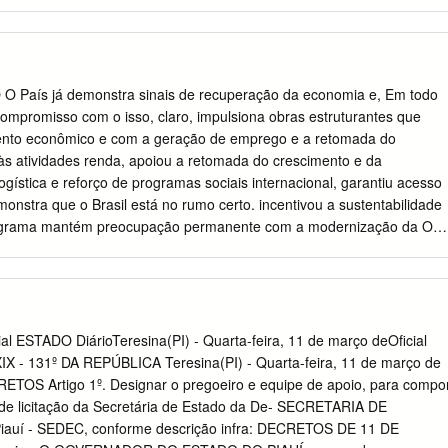
atribui es que lhe confere o inciso POLCIA CIVIL 39 CLASSE, DO
CRETARIA DE IX, do art. 102, da Constitui o Estadual, e tendo
ITAL N: 001/2018, EDITAL N: 002/2018 E EDITAL N: em vista o que
21/PC- 003/2018. PI, de 22 de janeiro de 2021, do Delegado-Geral da
do Piau, da Secretaria CARGO: DELEGADO DE POLCIA CIVIL 39 CLASS
País já demonstra sinais de recuperação da economia e, Em todo
ran a Pblica, vinculado ao processo n: Ord. Inscri o Nome
compromisso com o isso, claro, impulsiona obras estruturantes que
24/2020-52. 001 008908 NATHALIA SAMPAIO DE FIGUEIREDO 225447
mento econômico e com a geração de emprego e a retomada do
ONIO HENRIQUE CAVALCANTE 2003034119243 M CE 003 006186
 às atividades renda, apoiou a retomada do crescimento e da
BRITO 2798343 M DF 004 010203 JOS EULÁLIO MARTINS NETO
logística e reforço de programas sociais internacional, garantiu acesso
99* MARIA FRANCINEIDE DA SILVA FONTES 1627118 M PI R E S O L
emonstra que o Brasil está no rumo certo. incentivou a sustentabilidade
de com o disposto no inciso I do art.
Programa mantém preocupação permanente com a modernização da O
o Crescimento (PAC) tem papel gestão dos projetos e, por isso, a
 fundamental e beneficia diretamente milhões de pessoas. ações em sua
ransparência na aplicação dos recursos e a diversidade de frentes de
incipal iniciativa de As parcerias com estados e municípios são
e infraestrutura do País. para que as ações sejam concluídas, tenha
 ESTADO DiárioTeresina(PI) - Quarta-feira, 11 de março deOficial
beneficiem a população. O alinhamento entre o setor O Programa, visto
X - 131º DA REPÚBLICA Teresina(PI) - Quarta-feira, 11 de março de
omentadores público e privado também deve ser enfatizado, ampliand
ETOS Artigo 1º. Designar o pregoeiro e equipe de apoio, para compo
strutura, contribui para a ampliação capacidade de executar ainda mais
e licitação da Secretária de Estado da De- SECRETARIA DE
 capacidades produtivas do país. Os recursos investidos possibilitaram
iauí - SEDEC, conforme descrição infra: DECRETOS DE 11 DE
 melhoria da Neste contexto, esta publicação traz informações