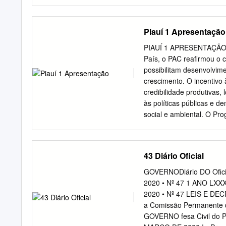
LEGISTAS DE no uso das 
QUADRO DE PESSOAL DA SE
SEGURANÇA P BLICA - ED
Piauí 1 Apresentação
consta no Ofcio n: 74/20
Polcia Civil do Estado 
PIAUÍ 1 APRESENTAÇÃO O 
(19 CONVOCAÇIO) da Segu
País, o PAC reafirmou o 
Identidade 00019.0033
possibilitam desenvolvi
M PI 002 021715 PETR
crescimento. O incentivo
AYSLAN MAGALHIES DE 
credibilidade produtivas, 
3057335 M PI 005 0320
às políticas públicas e d
V E nomear, de conformida
social e ambiental. O 
Programa de Aceleração d
cada ciclo, inclui novas
lista de prioridades. A t
43 Diário Oficial
atuação tornam o PAC a pr
fundamentais governança 
GOVERNODiário DO Oficial
durabilidade e, de fato, 
2020 • Nº 47 1 ANO LXXXI
como um dos principais f
2020 • Nº 47 LEIS E DECR
a das políticas de infrae
a Comissão Permanente d
projetos pelo Brasil. das
GOVERNO fesa Civil do P
obras importantes para a