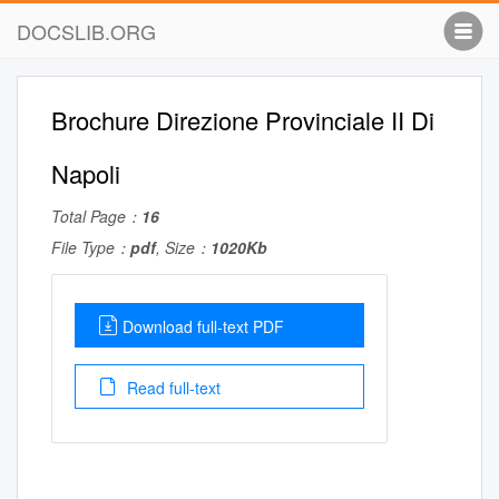
DOCSLIB.ORG
Brochure Direzione Provinciale II Di
Napoli
Total Page：
16
File Type：
pdf
, Size：
1020Kb
Download full-text PDF
Read full-text