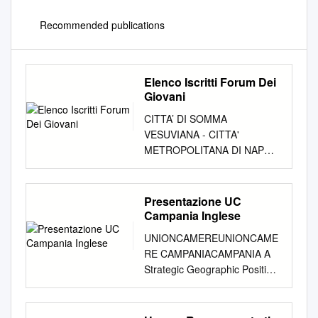
Recommended publications
Elenco Iscritti Forum Dei
Giovani
CITTA’ DI SOMMA
VESUVIANA - CITTA'
METROPOLITANA DI NAPOLI
- SERVIZIO POLITICHE
SOCIALI ELENCO ISCRITTI
FORUM DEI GIOVANI N°
Presentazione UC
COGNOME NOME LUOGO E
Campania Inglese
DATA DI NASCITA 1
UNIONCAMEREUNIONCAME
ALIPERTA ROSAMARIA
RE CAMPANIACAMPANIA A
VILLARICCA(NA) 09/09/1999
Strategic Geographic Position
2 AURIEMMA MARIA
The Campania region has a
ASSUNTA MASSA DI SOMMA
central and very strategic
15/08/1997 3 ALIPERTA
geographical position in