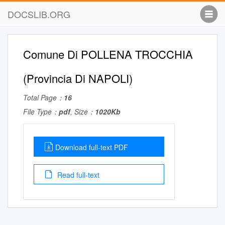
DOCSLIB.ORG
Comune Di POLLENA TROCCHIA
(Provincia Di NAPOLI)
Total Page：
16
File Type：
pdf
, Size：
1020Kb
Download full-text PDF
Read full-text