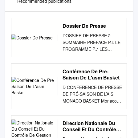
Recommended publications
Dossier De Presse
DOSSIER DE PRESSE 2
SOMMAIRE PRÉFACE P.4 LE
PROGRAMME P.7 LES
CHIFFRES CLÉS P.8 LES
PROCHAINS RENDEZ-VOUS
P.9 ROSTERS ET STAFFS
Conférence De Pre-
TECHNIQUES DES ÉQUIPES
Saison De L'asm Basket
DE FRANCE P.10 JEUNES
D CONFÉRENCE DE PRESSE
5X5 ROSTERS ET STAFFS
DE PRÉ-SAISON DE L’A.S.
TECHNIQUES DES ÉQUIPES
MONACO BASKET Monaco le
DE FRANCE P.27 3X3
6 septembre 2016 Club
CONTACTS PRESSE P.36 3 4
Bouliste du Rocher Avenue
5 6 7 8 9 10 11 12 Prénom
des Pins En présence de :
Direction Nationale Du
Nom Naissance Taille Poste
S.E. M Serge Telle, Ministre
Conseil Et Du Contrôle
Club 2020/2021 Melvin
d’État M. Patrice Cellario,
De Gestion Des Clubs
AJINCA 26/06/2004 1,97 2-3