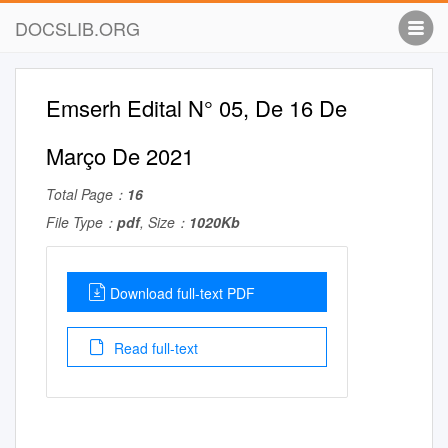
DOCSLIB.ORG
Emserh Edital N° 05, De 16 De
Março De 2021
Total Page：
16
File Type：
pdf
, Size：
1020Kb
Download full-text PDF
Read full-text