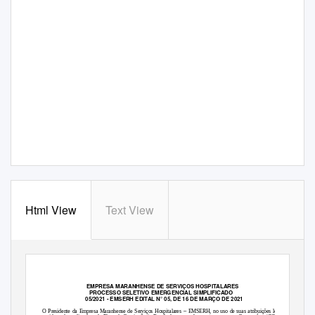
Html View
Text View
EMPRESA MARANHENSE DE SERVIÇOS HOSPITALARES
PROCESSO SELETIVO EMERGENCIAL SIMPLIFICADO
05/2021 - EMSERH EDITAL N° 05, DE 16 DE MARÇO DE 2021
–
O Presidente da Empresa Maranhense de Serviços Hospitalares
EMSERH, no uso de suas atribuições legais,