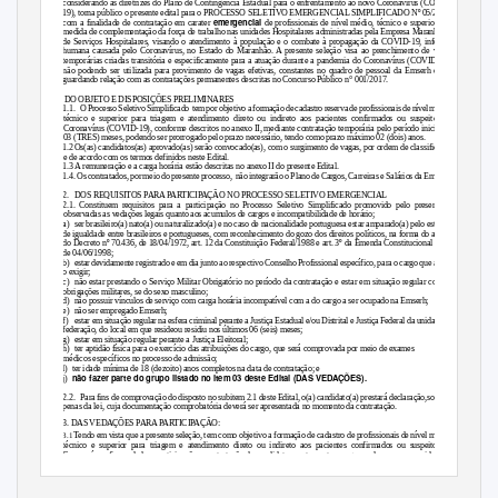
considerando as diretrizes do Plano de Contingência Estadual para o enfrentamento ao novo Coronavírus (COVID-
19), torna público o presente edital para o PROCESSO SELETIVO EMERGENCIAL SIMPLIFICADO Nº 05/2021,
emergencial
com a finalidade de contratação em carater
de profissionais de nível médio, técnico e superior como
medida de complementação da força de trabalho nas unidades Hospitalares administradas pela Empresa Maranhense
de Serviços Hospitalares, visando o atendimento à população e o combate à propagação da COVID-19, infecção
humana causada pelo Coronavírus, no Estado do Maranhão. A presente seleção visa ao prenchimento de vagas
temporárias criadas transitória e especificamente para a atuação durante a pandemia do Coronavírus (COVID-19),
não podendo ser utilizada para provimento de vagas efetivas, constantes no quadro de pessoal da Emserh e não
guardando relação com as contratações permanentes descritas no Concurso Público n° 001/2017.
DO OBJETO E DISPOSIÇÕES PRELIMINARES
1.1. O
Processo Seletivo Simplificado
tem por objetivo a formação de cadastro reserva de profissionais de níve
l
m
édio,
técnico e superior para triagem e atendimento direto ou indireto aos pacientes confirmados ou suspeitos de
Coronavírus (COVID-19), conforme descritos no anexo II, mediante contratação temporária pelo período inicial de
03 (TRES) meses, podendo ser prorrogado pelo prazo necessário, tendo como prazo máximo 02 (dois) anos.
1.
2
O
s(as) candidatos(as) aprovado(as) serão convocado(as), com o surgimento de vagas, por ordem de classificação
e de acordo com os termos definidos neste Edital.
1.3 A remuneração e a carga horária estão descritas no anexo II do presente Edital.
1.4. Os contratados, por meio do presente processo,
não integrarão o Plano de Cargos, Carreiras e Salários da Emserh.
2. DOS
REQUISITOS PARA PARTICIPAÇÃO NO PROCESSO SELETIVO EMERGENCIAL
2.1. Constituem requisitos para a participação no Processo Seletivo Simplificado promovido pelo presente Edital,
observadas as vedações legais quanto aos acumulos de cargos e incompatibilidade de horário;
a) ser
brasileiro(a) nato(a) ou naturalizado(a) e no caso de nacionalidade portuguesa estar amparado(a) pelo estatuto
de igualdade entre brasileiros e portugueses, com reconhecimento do gozo dos direitos políticos, na forma do art. 13
do Decreto nº 70.436, de 18/04/1972, art. 12 da Constituição Federal/1988 e art. 3º da Emenda Constitucional nº 19
de 04/06/1998;
b) estar
devidamente registrado e em dia junto ao respectivo Conselho Profissional específico, para o cargo que assim
o exigir;
c) não
estar prestando o Serviço Militar Obrigatório no período da contratação e estar em situação regular com as
obrigações militares, se do sexo masculino;
d) não
possuir vínculos de serviço com carga horária incompatível com a do cargo a ser ocupado na Emserh;
e) não
ser empregado Emserh;
f) estar
em situação regular na esfera criminal perante a Justiça Estadual e/ou Distrital e Justiça Federal da unidade da
federação, do local em que resideou residiu nos últimos 06 (seis) meses;
g) estar
em situação regular perante a Justiça Eleitoral;
h) ter
aptidão física para o exercício das atribuições do cargo, que será comprovada por meio de exames
médicos específicos no processo de admissão;
l) ter
idade mínima de 18 (dezoito) anos completos na data de contratação; e
não fazer parte do grupo listado no item 03 deste Edital (DAS VEDAÇÕES).
j)
2.2. Para
fins de comprovação do disposto no subitem 2.1 deste Edital, o(a) candidato(a) prestará declaração,sob as
penas da lei, cuja documentação comprobatória deverá ser apresentada no momento da contratação.
3. DAS VEDAÇÕES PARA PARTICIPAÇÃO:
Tendo em vista que a presente seleção, tem como objetivo a formação de cadastro de profissionais de nível médio,
3.1
técnico e superior para triagem e atendimento direto ou indireto aos pacientes confirmados ou suspeitos de
Coronavírus, fica vedada a participação e contratação de candidatos pertencentes ao grupo de pessoas consideradas
vulneráveis frente ao novo Coronavirus (COVID-19), conforme lista abaixo:
–
I
Não possuir idade igual ou superior a 60 (sessenta) anos, e nem completar 60 (sessenta) anos até um ano
–
após a data de homologação do processo seletivo emergencial, conforme Anexo I
Cronograma;
–
II
Diabetes insulino-dependente;