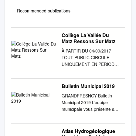
Recommended publications
Collège La Vallée Du
Matz Ressons Sur Matz
À PARTIR DU 04/09/2017
TOUT PUBLIC CIRCULE
UNIQUEMENT EN PÉRIODE
SCOLAIRE Collège La Vallée
du Matz Ressons sur Matz
Simpliez vos déplacements
Bulletin Municipal 2019
oise-mobilite.fr 0 970 150 150
GRANDFRESNOY Bulletin
Collège La Vallée du Matz
Municipal 2019 L’équipe
TOUT PUBLIC CIRCULE
municipale vous présente ses
UNIQUEMENT Ressons sur
meilleurs vœux 2019 1
Matz EN PÉRIODE
Sommaire 3 Le mot du Maire
SCOLAIRE u ALLER u
6 Histoire de la commune 8
Atlas Hydrogéologique
Collège La Vallée du Matz
Calendrier des manifestations