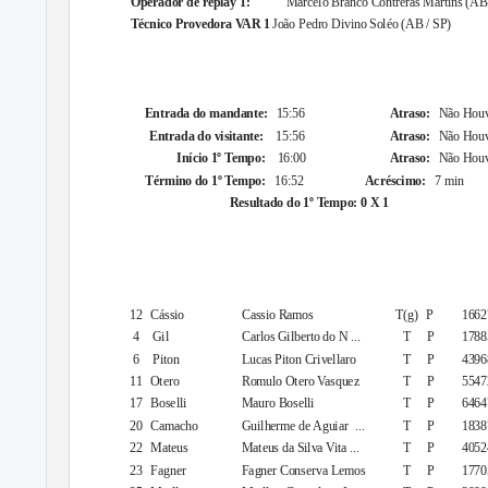
Marcelo Branco Contreras Martins (AB
Operador de replay 1:
Técnico Provedora VAR 1
João Pedro Divino Soléo (AB / SP)
1º Tempo
Entrada do mandante:
15:56
Atraso:
Não Hou
Entrada do visitante:
15:56
Atraso:
Não Hou
Início 1º Tempo:
16:00
Atraso:
Não Hou
Término do 1º Tempo:
16:52
Acréscimo:
7 min
Resultado do 1º Tempo: 0 X 1
Rela
Corinthians / SP
Nº
Apelido
Nome Completo
T/R P/A
CB
12 Cássio
Cassio Ramos
T(g) P
1662
4
Gil
Carlos Gilberto do N ...
T
P
1788
6
Piton
Lucas Piton Crivellaro
T
P
4396
11 Otero
Romulo Otero Vasquez
T
P
5547
17 Boselli
Mauro Boselli
T
P
6464
20 Camacho
Guilherme de Aguiar
...
T
P
1838
22 Mateus
Mateus da Silva Vita ...
T
P
4052
23 Fagner
Fagner Conserva Lemos
T
P
1770