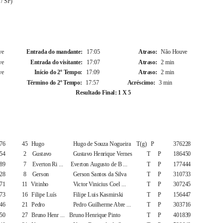
 / SP)
Cronologia
2º Tempo
ve
Entrada do mandante:
17:05
Atraso:
Não Houve
ve
Entrada do visitante:
17:07
Atraso:
2 min
ve
Início do 2º Tempo:
17:09
Atraso:
2 min
Término do 2º Tempo:
17:57
Acréscimo:
3 min
Resultado Final: 1 X 5
ção de Jogadores
Flamengo / RJ
F
Nº
Apelido
Nome Completo
T/R P/A
CBF
76
45 Hugo
Hugo de Souza Nogueira
T(g) P
376228
54
2
Gustavo
Gustavo Henrique Vernes
T
P
186450
89
7
Everton Ri ...
Everton Augusto de B ...
T
P
177444
28
8
Gerson
Gerson Santos da Silva
T
P
310733
71
11 Vitinho
Victor Vinicius Coel ...
T
P
307245
73
16 Filipe
Luís
Filipe Luis Kasmirski
T
P
156447
46
21 Pedro
Pedro Guilherme Abre ...
T
P
303716
50
27 Bruno
Henr ...
Bruno Henrique Pinto
T
P
401839