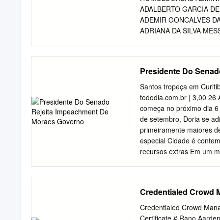
Alecio Moreno Nunes 2
ADALBERTO GARCIA DE 
Maronezzi 54,00 APROV
ADEMIR GONCALVES DA 
APROVADO AGENTE DE TR
ADRIANA DA SILVA MESS
AGENTE DE TRÂNSITO 1
MONTIBELER 12774 8 A
TRÂNSITO 130268 Alexa
PIENTA 12055 11 ALAN
Alexandre De Oliveira
YAMAGUCHI 14530 13 
Presidente Do Senad
DESOUZA 10641 15 AL
GONCALVES 11149 17 
Santos tropeça em Curitib
RODRIGUES 11118 19 
tododia.com.br | 3,00 26
14816 21 ALEXANDRO N
começa no próximo dia 6 
ALINE VIEIRA MEURER
de setembro, Doria se adi
ALTAIR ANDRE BOSSI 1
primeiramente maiores d
AMANDA LUIZA GEBELUK
especial Cidade é conte
CAROLINA BIONDO 1496
recursos extras Em um m
FERNANDES 14015 33 A
prefeito completa nesta s
FERNANDA MEDINA GOME
serão utilizados em de s
FERNANDES 13273 37 A
Senado rejeita impeachme
Credentialed Crowd M
39 ANA PAULA TORQUA
ao pedido de impeachment
Alexandre de Moraes, do 
Credentialed Crowd Mana
economia de energia O go
Certificate # Rano Aard