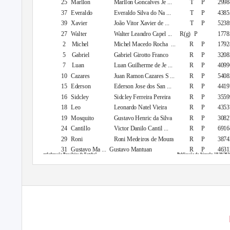
25 Marllon
Marllon Goncalves Je ...
T
P
2998
37 Everaldo
Everaldo Silva do Na ...
T
P
4385
39 Xavier
João Vitor Xavier de ...
T
P
5238
27 Walter
Walter Leandro Capel ...
R(g) P
1778
2
Michel
Michel Macedo Rocha
...
R
P
1792
5
Gabriel
Gabriel Girotto Franco
R
P
3208
7
Luan
Luan Guilherme de Je ...
R
P
4099
10 Cazares
Juan Ramon Cazares S ...
R
P
5408
15 Ederson
Ederson Jose dos San ...
R
P
4419
16 Sidcley
Sidcley Ferreira Pereira
R
P
3559
18 Leo
Leonardo Natel Vieira
R
P
4353
19 Mosquito
Gustavo Henric da Silva
R
P
3082
24 Cantillo
Victor Danilo Cantil ...
R
P
6916
29 Roni
Roni Medeiros de Moura
R
P
3874
31 Gustavo
Ma ...
Gustavo Mantuan
R
P
4631
Confederação Brasileira de Futebol
Publicação da Súmula: 18/10/202
T = Titular | R = Reserva | P = Profissional | A = Amador | (g) = Goleiro