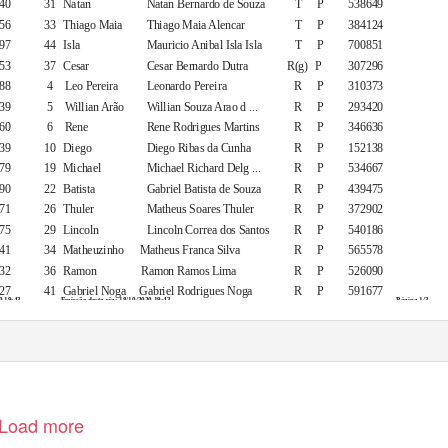
40
31 Natan
Natan Bernardo de Souza
T
P
538649
56
33 Thiago
Maia
Thiago Maia Alencar
T
P
384124
97
44 Isla
Mauricio Anibal Isla Isla
T
P
700851
53
37 Cesar
Cesar Bernardo Dutra
R(g) P
307296
88
4
Leo Pereira
Leonardo Pereira
R
P
310373
39
5
Willian Arão
Willian Souza Arao d ...
R
P
293420
60
6
Rene
Rene Rodrigues Martins
R
P
346636
39
10 Diego
Diego Ribas da Cunha
R
P
152138
79
19 Michael
Michael Richard Delg ...
R
P
534667
90
22 Batista
Gabriel Batista de Souza
R
P
439475
71
26 Thuler
Matheus Soares Thuler
R
P
372902
75
29 Lincoln
Lincoln Correa dos Santos
R
P
540186
41
34 Matheuzinho
Matheus Franca Silva
R
P
565578
32
36 Ramon
Ramon Ramos Lima
R
P
526090
27
41 Gabriel
Noga Gabriel
Rodrigues Noga
R
P
591677
0 19:43
Emissão desta via: 18/10/2020 19:43
Página 1/3
Load more