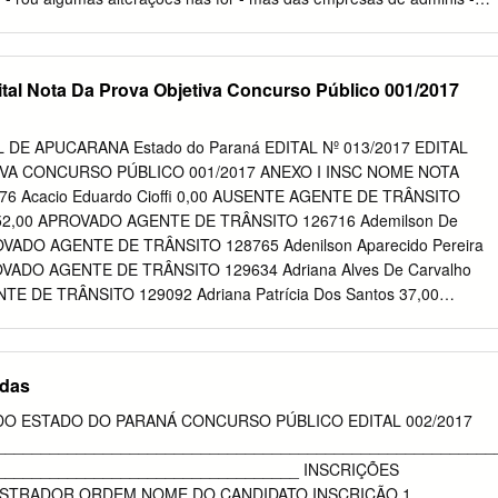
sário atenção às inovações 4.0. Negócios 17 Novas restrições PEC do
do Estado ao Regi - de nº 5487/21 relativa ao Teto de Gastos. O go -
conta com o apoio de 23 depu tados, nú - iniciam hoje bunal Federal
dital Nota Da Prova Objetiva Concurso Público 001/2017
ra aprovação de uma Começa a valer em Goiânia o Legislativa de
à Constituição, mas há tra - novo decreto da Prefeitura de Goiânia,
 de Constituição tativas para a busca de mais parlamentares, seminaçã
DE APUCARANA Estado do Paraná EDITAL Nº 013/2017 EDITAL
ação de emen - além de reforçar o diálogo com deputados que algumas
VA CONCURSO PÚBLICO 001/2017 ANEXO I INSC NOME NOTA
ucional (PEC) são mais ligados ao setor público.
 Acacio Eduardo Cioffi 0,00 AUSENTE AGENTE DE TRÂNSITO
ra 52,00 APROVADO AGENTE DE TRÂNSITO 126716 Ademilson De
OVADO AGENTE DE TRÂNSITO 128765 Adenilson Aparecido Pereira
OVADO AGENTE DE TRÂNSITO 129634 Adriana Alves De Carvalho
E DE TRÂNSITO 129092 Adriana Patrícia Dos Santos 37,00
RÂNSITO 114389 Adriano Carlos De Oliveira 52,00 APROVADO
20651 Adriano Gilson Mendes 31,00 REPROVADO AGENTE DE
ano Gomes Campos 54,00 APROVADO AGENTE DE TRÂNSITO 90000
adas
NCULA 41,00 REPROVADO AGENTE DE TRÂNSITO 124488 Adriano
EPROVADO AGENTE DE TRÂNSITO 114954 Adriano Rodrigo De
DO ESTADO DO PARANÁ CONCURSO PÚBLICO EDITAL 002/2017
ADO AGENTE DE TRÂNSITO 127114 Agnaldo Pasini 23,00 REPROVAD
________________________________________________________
9475 Ailton Reginaldo Do Nascimento 42,00 REPROVADO AGENTE
__________________________________ INSCRIÇÕES
aércio Pavani 36,00 REPROVADO AGENTE DE TRÂNSITO 123792
STRADOR ORDEM NOME DO CANDIDATO INSCRIÇÃO 1