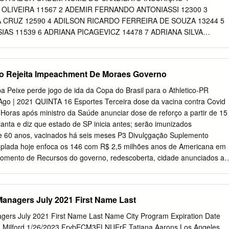
5,00 REPROVADO AGENTE DE TRÂNSITO 116524 Alessandre
OLIVEIRA 11567 2 ADEMIR FERNANDO ANTONIASSI 12300 3
ADO AGENTE DE TRÂNSITO 123464 Alessandro Cardoso 51,00
CRUZ 12590 4 ADILSON RICARDO FERREIRA DE SOUZA 13244 5
ÂNSITO 115406 Alex Sandro Moreira Velozo 0,00 AUSENTE
IAS 11539 6 ADRIANA PICAGEVICZ 14478 7 ADRIANA SILVA
26300 Alexandre Almeida Da Rocha 44,00 REPROVADO AGENTE DE
DRIANO RICETTO 10146 9 ADRIANY TOMAL 14319 10 AGATA TAYSE
ndre Auusto Da Silva 0,00 AUSENTE AGENTE DE TRÂNSITO 120639
 KELLERMANN STALL 12024 12 ALESSANDRA CRISTINA SCHULTZ
ALESSANDRA SOARES DE AMORIM 14654 14 ALEX BIUDES
o Rejeita Impeachment De Moraes Governo
EX FERNANDO RODRIGUES 13455 16 ALEXANDRA MARIA SANTOS
ALEXANDRE JUNIOR FRACARO 12421 18 ALEXANDRE MENDES
a Peixe perde jogo de ida da Copa do Brasil para o Athletico-PR
ALEXANDRE SCHEMBERG 10107 20 ALEXANDRE ZANATTA COLIN
 Ago | 2021 QUINTA 16 Esportes Terceira dose da vacina contra Covid
EVES DE OLIVEIRA 10878 22 ALINE PASSOS MARTINS 11059 23
Horas após ministro da Saúde anunciar dose de reforço a partir de 15
 MARCON 14127 24 ALLAN DIEGO MORENO VAROTO 14441 25
anta e diz que estado de SP inicia antes; serão imunizados
0069 26 ALYNE ORQUIZA 13113 27 AMANDA BUDNIAK DIAS 13788 2
e 60 anos, vacinados há seis meses P3 Divulçgação Suplemento
A 10048 29 AMILTOM DE FREITAS SIQUEIRA 11867 30 ANA
mplada hoje enfoca os 146 com R$ 2,5 milhões anos de Americana em
9 31 ANA CAROLINA DIAS DOS REIS 10291 32 ANA CAROLINA
omento de Recursos do governo, redescoberta, cidade anunciados ao
NA CAROLINA SCHIAVON CORDEIRO 10745 34 ANA CLAUDIA
exta-feira Chico Sardelli pelo deputado mais um aniversário Macris,
S 14565 35 ANA CLAUDIA GOMES 12244 36 ANA CRISTINA
ua fundação Saúde e Infraestrutura Especial Cidades 05 Presidente do
NA PAULA DE CARLI BERTAIOLI 10066 38 ANA PAULA SOCHA 1242
nt de Moraes Rodrigo Pacheco anunciou nesta quarta (25) a rejeição
anagers July 2021 First Name Last
TO SPRENGER 14108
 formalizado pelo presidente Jair Bolsonaro contra o ministro
Supre- mo Tribunal Federal. 09 Brasil + Mundo Governo quer
gers July 2021 First Name Last Name City Program Expiration Date
verno e a Aneel prepa- ram um plano de descontos na conta de luz
en Milford 1/26/2023 FrvbECM3ELNUErF Tatiana Aarons Los Angeles