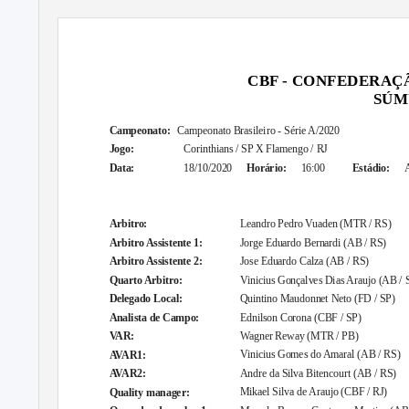
CBF - CONFEDERAÇ
SÚM
Campeonato:
Campeonato Brasileiro - Série A/2020
Corinthians / SP X Flamengo / RJ
Jogo:
18/10/2020
Horário:
16:00
Estádio:
A
Data:
Leandro Pedro Vuaden (MTR / RS)
Arbitro:
Jorge Eduardo Bernardi (AB / RS)
Arbitro Assistente 1:
Jose Eduardo Calza (AB / RS)
Arbitro Assistente 2:
Vinicius Gonçalves Dias Araujo (AB / 
Quarto Arbitro:
Quintino Maudonnet Neto (FD / SP)
Delegado Local:
Ednilson Corona (CBF / SP)
Analista de Campo:
Wagner Reway (MTR / PB)
VAR:
Vinicius Gomes do Amaral (AB / RS)
AVAR1:
Andre da Silva Bitencourt (AB / RS)
AVAR2:
Mikael Silva de Araujo (CBF / RJ)
Quality manager: