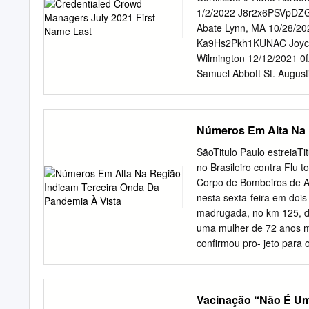
para quem se dispuser vo
1/2/2022 J8r2x6PSVpDZG
setembro. 07 Brasil + 
Abate Lynn, MA 10/28/2
nesta sexta-feira, 27 de 
Ka9Hs2Pkh1KUNAC Joyce 
ações menor média de dir
Wilmington 12/12/2021 
janeiro 04 Cidades 06 Ci
Samuel Abbott St. Augus
/jornaltododia CLIMA NA
2/28/2022 lpY1blLJbzwF
inclusão financeira ráva
Abdelkader Worcester 9/
r97oMqQly3OBcNY Joshua
Números Em Alta Na 
11/2/2022 Cuaserkl6OLD
Abell Rockport 11/5/202
SãoTitulo Paulo estreiaTitu
eCG3eP61sFxog9l Melani
no Brasileiro contra Flu
Abernathy Atlanta 5/15/
Corpo de Bombeiros de A
Wxh4f0APmovh33s Alvin 
nesta sexta-feira em doi
11/26/2022 np3UfnoLfzH
madrugada, no km 125, do
Abraham Worcester 5/14
uma mulher de 72 anos m
FxZZL4mXMf6JwRY Thom
confirmou pro- jeto para
Abrahams Somerville 5/
CAPOTAMENTO E MORTE | F
MSbGbeMkEgADg9P Chri
contrária e mulher de 72
onda da pandemia à vist
Vacinação “Não É Um
cenário de piora da crise