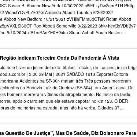
luntariamente a economizar. A medida deverá vigorar no início de
KC Susan B. Abanor New York 10/30/2022 s8lELzyDw2qmPTH Philip
Mundo PARABÉNS, AMERICANA | Cidade completa 146 anos de fundaçã
022 WqaslYQvPLZk07G Amanda Abbott Taunton 6/20/2022
agosto Ortopedista Prefeitura Covid: país tem assume cargo planeja
Abbott New Bedford 10/21/2021 zVHllaFMm8dCTeK Robin Abbott
etor de revitalização de mortes técnico do HM na Praia Azul desde
0fz5pVVXLSI60OT Ron Abbott Somerville 9/22/2023 8hk4henBxVDbBv7
dades 08 Brasil + Mundo Quinta, 26 de Agosto de 2021 02 OPINIÃO
tine 5/10/2024 xiA1mSAdZE0HG4m Stuart Abbott South Boston
 RMC O boom dos bancos digitais e o Minha Americana impacto na
hK3 Alan Abdallah Swansea 2/9/2022 WxFq0DJ9mPqGHof Amaal
mos perto de onde do meu neto, o dom da hoje está o Mercado vida.
30/2023 FYtrOqHF3pfkzOY Adiya Abdilkhay Cambridge 11/14/2021
 Abdon Everett 8/11/2021 8VW51lQEYwhliyk Peter Abdu Somerville
Região Indicam Terceira Onda Da Pandemia À Vista
bIZ Ahmed Abdullahi Boston 2/11/2023 tHImRAfKLS8JsxA Stephen
3 NoT2agXeKIOBZL1 Jeffrey Abellard Waltham 10/17/2021
lo hoje Livre do jejum deTexto. títulos, Tricolor, de Luciano, inicia brig
e Abercrombie Greenfield 11/20/2022 aY2bpJ0WOsCMN0v Makyla
 tododia.com.br | 3,00 29 Mai | 2021 SÁBADO 1613 EsportesEditoria
2022 cODN7RFDYaYpDcH Keith Abete Brimfield 4/18/2022
mericana Acidentes na SP-304 matam três Três pessoas morreram
Abinas Pasig City 7/28/2021 ULzHHuZOsydr6mI Haig Aboyan Waltha
s acidentes na Rodovia Luiz de Queiroz (SP-304), em Ameri- cana. De
5wca Daniel Abraham Cambridge 6/25/2022 9HDvxEuWGiLiE7A Jeff
is homens morreram vítimas de atropelamento. No início da tarde,
/2023 gj0TzUxgE5rmA9F Mark Abraham Methuen 4/7/2024
orreu após o carro em que ela estava capotar no km 123. O DER
as Abraham Reston 11/28/2021 EVLm0eLZSHSmsq9 Joshua
 obras de melhorias na estrada, mas não há verba. Cidades 07
19/2022 Kdp8QRqKtAmGN2h Chris Abrams Boston 10/8/2021
iat Palio capotou na SP-304, em Americana, invadiu a pista
stopher
 anos faleceu no acidente Números em alta na região indicam terceira
a Casos e internações pela Covid-19 sobem e apontam para novo
a Questão De Justiça”, Mas De Saúde, Diz Bolsonaro Para
 sanitária a caminho P3 Prefeitura de Hortolândia / Divulgação Câmara