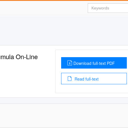
úmula On-Line
Download full-text PDF
Read full-text