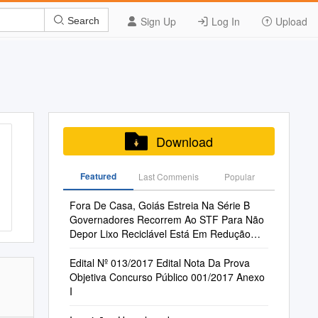
Sign Up
Log In
Upload
Search
Download
Featured
Last Commenis
Popular
Fora De Casa, Goiás Estreia Na Série B
Governadores Recorrem Ao STF Para Não
Depor Lixo Reciclável Está Em Redução
Nas Co
Edital Nº 013/2017 Edital Nota Da Prova
Objetiva Concurso Público 001/2017 Anexo
I