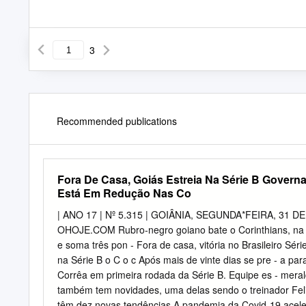
3
Recommended publications
Fora De Casa, Goiás Estreia Na Série B Gover
Está Em Redução Nas Co
| ANO 17 | Nº 5.315 | GOIÂNIA, SEGUNDA*FEIRA, 31 D
OHOJE.COM Rubro-negro goiano bate o Corinthians, na N
e soma três pon - Fora de casa, vitória no Brasileiro Série
na Série B o C o c Após mais de vinte dias se pre - a par
Corrêa em primeira rodada da Série B. Equipe es - meraldi
também tem novidades, uma delas sendo o treinador Fel
têm dez novas tendências A pandemia da Covid-19 acele 