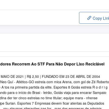
Copy Lin
nadores Recorrem Ao STF Para Não Depor Lixo Reciclável
E MAIO DE 2021 | R$ 2,50 | FUNDADO EM 23 DE ABRIL DE 2004
eo Quí - Atlético-GO estreia com mica Arena, com gol de Zé Roberto
 A tos na primeira partida da elite. Esportes 8 Goiás estreia R o d r i g
ando para o início do Brasi - leirão, Goiás viaja para encarar Sampaio
na der ter cinco estreias no time titular; equipe mara - nhense
ipe Surian. Esportes 7 Empresas devem ficar atentas as Deputados
- rou algumas alterações nas for - mas das empresas de adminis -