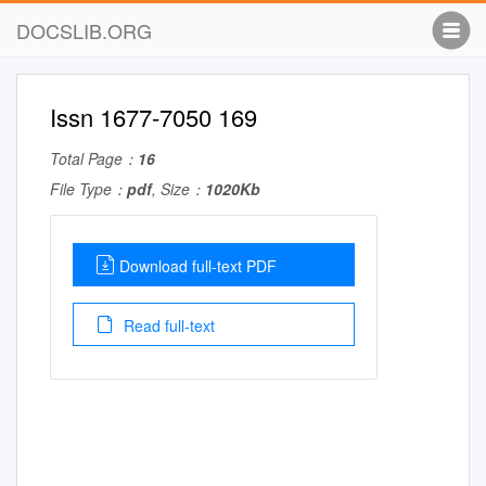
DOCSLIB.ORG
Issn 1677-7050 169
Total Page：
16
File Type：
pdf
, Size：
1020Kb
Download full-text PDF
Read full-text