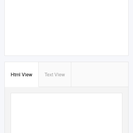
Html View
Text View