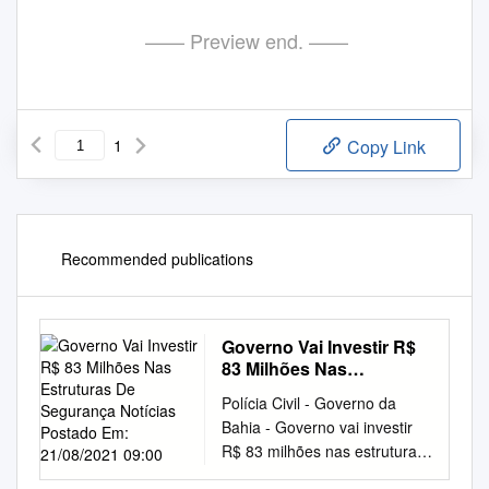
—— Preview end. ——
1
Copy Link
Recommended publications
Governo Vai Investir R$
83 Milhões Nas
Estruturas De Segurança
Polícia Civil - Governo da
Notícias Postado Em:
Bahia - Governo vai investir
21/08/2021 09:00
R$ 83 milhões nas estruturas
de segurança Notícias