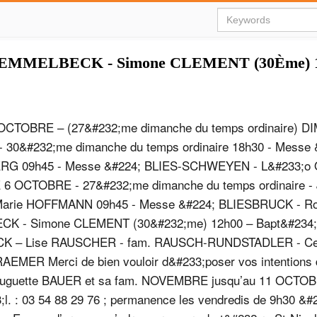
SEMMELBECK - Simone CLEMENT (30Ème) 1
OCTOBRE – (27&#232;me dimanche du temps ordinaire) 
30&#232;me dimanche du temps ordinaire 18h30 - Messe 
G 09h45 - Messe &#224; BLIES-SCHWEYEN - L&#233;o
 OCTOBRE - 27&#232;me dimanche du temps ordinaire - 
Marie HOFFMANN 09h45 - Messe &#224; BLIESBRUCK - Ro
K - Simone CLEMENT (30&#232;me) 12h00 – Bapt&#234;
K – Lise RAUSCHER - fam. RAUSCH-RUNDSTADLER - Cele
AEMER Merci de bien vouloir d&#233;poser vos intentions
Huguette BAUER et sa fam. NOVEMBRE jusqu’au 11 OCTO
. : 03 54 88 29 76 ; permanence les vendredis de 9h30 &#2