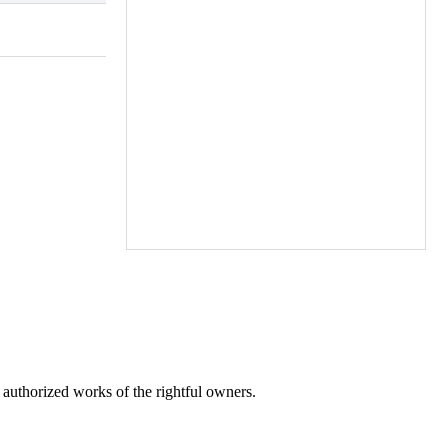
ut&#233; de
bersing-
IEN :
ce qui est
ures,
; de la
 multiples
#233;tienne,
pte de cet
 de vous
ociations.
rgement pris
 nos
ir la mission
! En effet,
r authorized works of the rightful owners.
E HOMBOURG-
 &#224; 17h