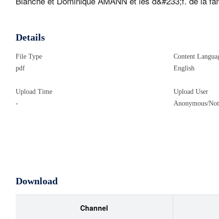
Blanche et Dominique AMANN et les d&#233;f. de la fa
Sarreguemines, SCHNEIDER-AMANN 1 rue de l’&#233;glis
9h30 &#224; 11h30 – de 14h30 &#224; 17h, &#232;me
Details
ordinaire) &#224; 11h30. 18h30 - Messe &#224; BL
en NOVEMBRE Vendredi 1er nov. : Frauenberg 9h45 -
File Type
Content Langua
dimanche du temps ordinaire Sam 2 Blies-Schweyen – int
pdf
English
communaut&#233; de paroisses depuis Toussaint 201
patronale St-Hubert Sam 9 Blies-Schweyen &#232;me
Upload Time
Upload User
-
Anonymous/Not 
Bliesbruck 9h45 – Blies-Ebersing 18h30 – Victoire 1
DAVIGO Dim 17 Blies-Schweyen - intention particuli&#
Catherine DIMANCHE 20 OCTOBRE - 29&#232;me dima
LECTURE SUIVIE DE LA PAROLE DE DIEU : EVANGILE se
87 02 37 78 SAMEDI 26 OCTOBRE – (30 dimanche du te
Messe &#224; BLIES-EBERSING A Blies-Ebersing : Mari
Download
pour les classes 54 et 64 de Bliesbruck Rencontre lund
54 : Jean LOHMANN, A Frauenberg : Agn&#232;s Hoffst
Channel
Marie-Jos&#233;e WEISSEND Rencontre lundi 14 octobre