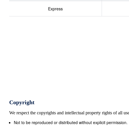
du Val de Blies Sont concern&#233;s, tous les jeunes
Express
Paroisses classe de 4&#232;me. Inscription et rense
Frauenberg Blies-Schweyen/Guersviller au presbyt&#232
OCTOBRE 2019 &#171; Soyez toujours pr&#234;ts &#22
en vous … &#187; (cf. 1Pi 3,15) grande vente d’automn
rideaux, couvertures, articles m&#233;nagers, J’arrive
Premi&#232;re Epitre de livres, jouets) par milliers ! P
r&#233;alit&#233;s qui vous font du mercredi 9 au sam
et comme pasteur, j’aurai &#224; cœur de chercher &#
esp&#233;rance qui est &#233;tabli en chacun d’entre n
avec tout ce qui constitue ma personne, et ma premi&#
pr&#233;occupation sera de d&#233;couvrir ce territoir
votre part dans l’annonce de la Bonne Nouvelle, la c&#
Copyright
fr&#232;res, en commen&#231;ant par les plus fragiles e
GRAND CONCERT AVEC LE CHŒUR D’HOMMES que me conf
We respect the copyrights and intellectual property rights of all u
vous devez m’apprendre mon m&#233;tier d’une certa
Not to be reproduced or distributed without explicit permission.
HAUT de cur&#233;, mais seulement pour 5.000 habitants