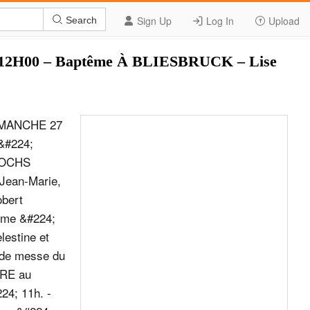
Sign Up
Log In
Upload
Search
2H00 – Baptême À BLIESBRUCK – Lise
DIMANCHE 27
&#224;
 OCHS
Jean-Marie,
bert
me &#224;
stine et
 de messe du
BRE au
24; 11h. -