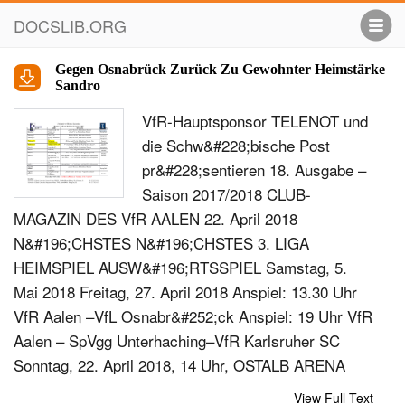
DOCSLIB.ORG
Gegen Osnabrück Zurück Zu Gewohnter Heimstärke
Sandro
VfR-Hauptsponsor TELENOT und
die Schw&#228;bische Post
pr&#228;sentieren 18. Ausgabe –
Saison 2017/2018 CLUB-
MAGAZIN DES VfR AALEN 22. April 2018
N&#196;CHSTES N&#196;CHSTES 3. LIGA
HEIMSPIEL AUSW&#196;RTSSPIEL Samstag, 5.
Mai 2018 Freitag, 27. April 2018 Anspiel: 13.30 Uhr
VfR Aalen –VfL Osnabr&#252;ck Anspiel: 19 Uhr VfR
Aalen – SpVgg Unterhaching–VfR Karlsruher SC
Sonntag, 22. April 2018, 14 Uhr, OSTALB ARENA
Aalen Aalen Gegen Osnabr&#252;ck zur&#252;ck zu
View Full Text