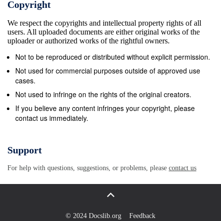
Copyright
sein. Bei aller Entt&#228;uschung darf aber auch
We respect the copyrights and intellectual property rights of all
nicht vergessen wer- den, dass sich einige Spieler in
users. All uploaded documents are either original works of the
den letzten Wochen mit SandroStuppia wirdneuer
uploader or authorized works of the rightful owners.
Co-Trainer der VfR-Profis Schmerzen von Spiel zu
Not to be reproduced or distributed without explicit permission.
Spiel schleppen, um sich in den Dienst der
Not used for commercial purposes outside of approved use
Mannschaft zu stel- len. Gemeinsam wollen wir Der
cases.
U19-Trainer des VfR Aalen r&#252;ckt zur
Not used to infringe on the rights of the original creators.
kommenden Saison 2018/2019 als Assistenztrainer
If you believe any content infringes your copyright, please
contact us immediately.
in den Profibereich auf uns im Saisonfinale nochmals
in der Verfassung pr&#228;sentie- andro Stuppia wird
ab der ner aus dem eigenen Nachwuchs-
Support
m&#246;chte mich beim Verein und bei ren, die uns
For help with questions, suggestions, or problems, please
contact us
&#252;ber weite Stre- S kommenden Saison die
rechte bereich bei entsprechender Quali- Argirios
Giannikis recht herzlich cken dieser Spielzeit stark
ge- Hand des neuen Cheftrainers Argi- fikation die
© 2024 Docslib.org
Feedback