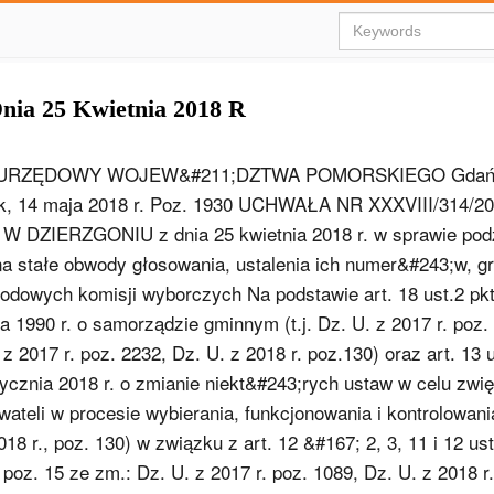
ia 25 Kwietnia 2018 R
 URZĘDOWY WOJEW&#211;DZTWA POMORSKIEGO Gdańsk
ek, 14 maja 2018 r. Poz. 1930 UCHWAŁA NR XXXVIII/314/
W DZIERZGONIU z dnia 25 kwietnia 2018 r. w sprawie pod
a stałe obwody głosowania, ustalenia ich numer&#243;w, gr
odowych komisji wyborczych Na podstawie art. 18 ust.2 pk
a 1990 r. o samorządzie gminnym (t.j. Dz. U. z 2017 r. poz.
 z 2017 r. poz. 2232, Dz. U. z 2018 r. poz.130) oraz art. 13 
tycznia 2018 r. o zmianie niekt&#243;rych ustaw w celu zwi
wateli w procesie wybierania, funkcjonowania i kontrolowani
8 r., poz. 130) w związku z art. 12 &#167; 2, 3, 11 i 12 us
 poz. 15 ze zm.: Dz. U. z 2017 r. poz. 1089, Dz. U. z 2018 r.