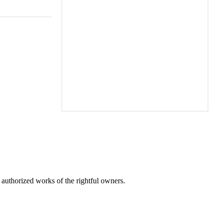
lica Jasna
ska 25
ści:
 10
 Świetlica
eśniowa,
wa,
scowości:
r authorized works of the rightful owners.