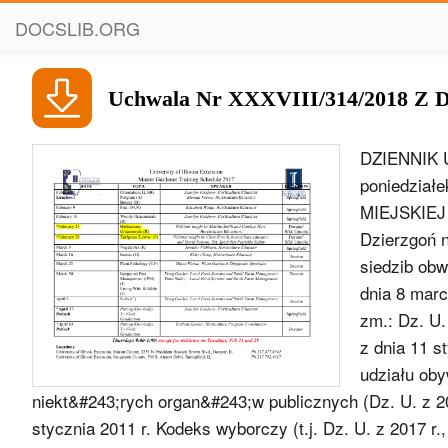
DOCSLIB.ORG
Uchwala Nr XXXVIII/314/2018 Z Dn
DZIENNIK
poniedział
MIEJSKIEJ 
Dzierzgoń n
siedzib obw
dnia 8 marc
zm.: Dz. U.
z dnia 11 s
udziału oby
niekt&#243;rych organ&#243;w publicznych (Dz. U. z 201
stycznia 2011 r. Kodeks wyborczy (t.j. Dz. U. z 2017 r.,