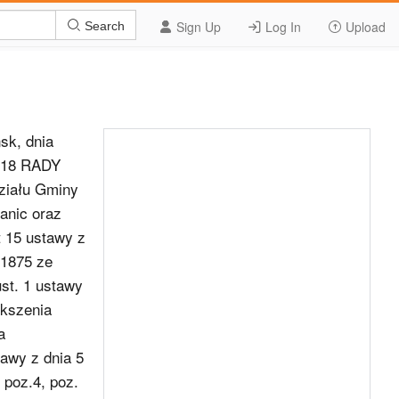
Sign Up
Log In
Upload
Search
, dnia
2018 RADY
ziału Gminy
anic oraz
t 15 ustawy z
 1875 ze
ust. 1 ustawy
ększenia
a
tawy z dnia 5
 poz.4, poz.