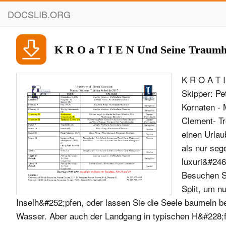
DOCSLIB.ORG
K R O a T I E N Und Seine Traumha
K R O A T I
Skipper: Pe
Kornaten - 
Clement- Tr
einen Urlau
als nur seg
luxuri&#246
Besuchen Si
Split, um n
Inselh&#252;pfen, oder lassen Sie die Seele baumeln 
Wasser. Aber auch der Landgang in typischen H&#228;f