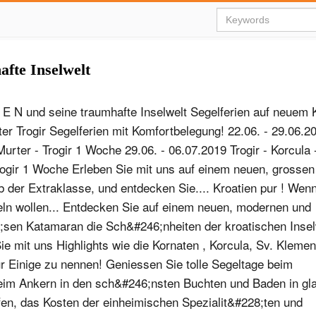
fte Inselwelt
 E N und seine traumhafte Inselwelt Segelferien auf neuem
ter Trogir Segelferien mit Komfortbelegung! 22.06. - 29.06.20
Murter - Trogir 1 Woche 29.06. - 06.07.2019 Trogir - Korcula 
ogir 1 Woche Erleben Sie mit uns auf einem neuen, grosse
b der Extraklasse, und entdecken Sie.... Kroatien pur ! Wen
eln wollen... Entdecken Sie auf einem neuen, modernen und
;sen Katamaran die Sch&#246;nheiten der kroatischen Insel
e mit uns Highlights wie die Kornaten , Korcula, Sv. Klement
ur Einige zu nennen! Geniessen Sie tolle Segeltage beim
beim Ankern in den sch&#246;nsten Buchten und Baden in gl
en, das Kosten der einheimischen Spezialit&#228;ten und