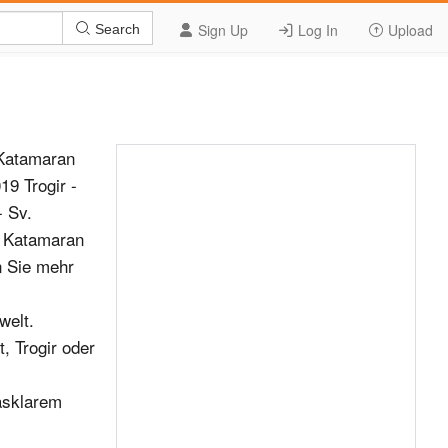
Sign Up
Log In
Upload
Search
 Katamaran
19 Trogir -
- Sv.
n Katamaran
n Sie mehr
welt.
, Trogir oder
asklarem