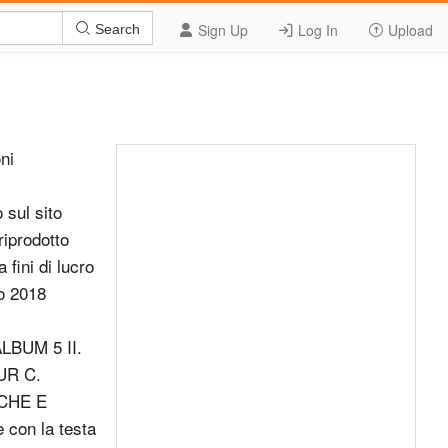
Sign Up
Log In
Upload
Search
sto tab&#249;, il lupo sacrilego viene punito. Si tratta forse di una metafora del prezzo da pagare per la scoperta di cose segrete e proibite, un rischio insito nella ricerca esoterica? A dire il vero non lo sappiamo. He learnt of a truth which only one