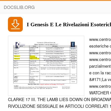
DOCSLIB.ORG
I Genesis E Le Rivelazioni Esoteric
www.centrosangiorgio.com RICCARDO CUCCO I Genesis e le rivelazioni esoteriche di Peter Gabriel Centro Culturale San Giorgio 1 www.centrosangiorgio.com AVVERTENZA Il presente saggio, pubblicato sul sito www.centrosangiorgio.com a mero scopo divulgativo, pu&#242; essere riprodotto parzialmente o integralmente da chiunque lo desideri, purch&#233; non a fini di lucro e con la raccomandazione di citarne la fonte. Ultima revisione: 29 marzo 2018 &#171;La verit&#224; vi far&#224; liberi&#187; (Gv. 8,32) 2 www.centrosangiorgio.com SOMMARIO INTRODUZIONE 4 I. I PRIMI ALBUM 5 II. WATCHER OF THE SKIES E LA FANTASCIENZA GNOSTICA DI ARTHUR C. CLARKE 17 III. THE LAMB LIES DOWN ON BROADWAY: UN VIAGGIO INIZIATICO 41 IV. RIVELAZIONI ESOTERICHE E RIVOLUZIONE SESSUALE 84 ARTICOLI CORRELATI 126 3 www.centrosangiorgio.com INTRODUZIONE Maschere con la testa di una volpe, ali di pipistrello intorno al capo di Peter Gabriel. Una piscina con tre lamia (esseri mitologici met&#224; donna e met&#224; serpente). Una stanza con 32 porte. Questi sono solo alcuni esempi delle curiose trovate presenti negli album e nei concerti dei Genesis. Non &#232; facile addentrarsi nei meandri dei testi e delle rappresentazioni del gruppo inglese, che si pu&#242; tranquillamente considerare uno dei pi&#249; colti e raffinati di tutto il panorama rock, soprattutto per quanto realizzato durante il loro periodo progressive degli anni ’70. Peter Gabriel (voce, flauto), Mike Rutherford (basso), Tony Banks (organo, mellotron, piano, ecc...) e il primo chitarrista Anthony Phillips provenivano da una prestigiosa scuola pr