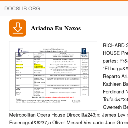
DOCSLIB.ORG
Ariadna En Naxos
RICHARD STRAUSS ARIADNA EN NAXOS STREAMING METROPOLITAN OPERA HOUSE Presenta RICHARD STRAUSS ARIADNA EN NAXOS &#211;pera en dos partes: Pr&#243;logo y &#211;pera Libreto de Hugo von Hofmannsthal, basado en “El burgu&#233;s gentilhombre” de Moli&#232;re y el mito griego de Ariadna y Baco. Reparto Ariadna - Prima Donna Jessye Norman Baco - Tenor James King Zerbinetta Kathleen Battle Compositor Tatiana Troyanos Maestro de m&#250;sica Franz Ferdinand Nentwig Arlequ&#237;n Stephen Dickson Scaramuccio Allan Glassman Trufald&#237;n Artur Korn Brighella Anthony Laciura Nayade Barbara Bonney Driada Gweneth Bean Echo Dawn Upshaw Mayordomo Nico Castel Coro y Orquesta del Metropolitan Opera House Direcci&#243;n: James Levine Producci&#243;n esc&#233;nica Direcci&#243;n teatral Bodo Igesz Escenograf&#237;a Oliver Messel Vestuario Jane Greenwood Mi&#233;rcoles 13 de mayo de 2020 Transmisi&#243;n v&#237;a streaming desde Metropolitan Opera House – New York, USA TEATRO NESCAF&#201; DE LAS ARTES Temporada 2020 ARIADNA EN NAXOS ANTECEDENTES te el nombre de Hugo von Haffmannsthal, poeta, escritor y dramaturgo austriaco, quien cre&#243; los libretos de las m&#225;s famo- sas producciones del compositor para la escena. Entre ellos los de la terna citada y el de “Ariadna en Naxos”, su sexta con- tribuci&#243;n para la l&#237;rica, con una gestaci&#243;n muy compleja. Strauss compuso la &#243;pera “Ar