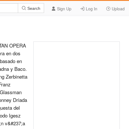
Sign Up
Log In
Upload
Search
era espect&#225;culos tomar&#237;an lugar el mismo seguir&#225; la representaci&#243;n de otra obra d&#237;a. c&#243;mica a cargo de una compa&#241;&#237;a de co- Las cosas se complican todav&#237;a m&#225;s mediantes. cuando se hace saber la orden superior Este cree que tal decisi&#243;n rebajar&#225; la ca- que se&#241;ala que ambas obras se repre- The Metropolitan Opera | Streaming HD ARIADNA EN NAXOS sentar&#225;n a la vez, para no aburrir a los &#211;PERA invitados. El compositor, ciertamente irritado, se Se representa el anunciado doble es- ve obligado a acortar su &#243;pera, a la vez pect&#225;culo, cuyo marco de acci&#243;n es la que Zerbinetta, cabeza de los come- solitaria isla de Naxos. diantes, trata de hacerlo entrar en raz&#243;n, Ariadna aparece dormida, mientras que desplegando sus artes de la seducci&#243;n. una n&#225;yade, una dr&#237;ade y el eco lamen- Zerbinetta sale triunfante, pues hace tan su destilo solitario. que el compositor, embriagado de entu- Ariadna se despierta, rodeada por Zer- siasmo por ella, aleje su inter&#233;s tan an- binetta y sus amigos, compadeci&#233;ndose sioso por mostrar el drama de Ariadna. de ella. Zerbinetta, sin perder m&#225;s tiempo, llama Ariadna piensa entregarse a los brazos a sus compa&#241;eros para preparar el es- de la muerte pues no soporta la soledad pect&#225;culo. a la que se ve condenada por el aban- 11 TEATRO NESCAF&#201; DE LAS ARTES Temporada